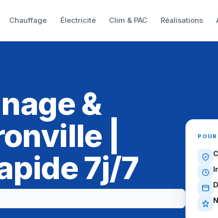
Chauffage
Électricité
Clim & PAC
Réalisations
nnage &
onville |
POUR
apide 7j/7
C
I
D
N