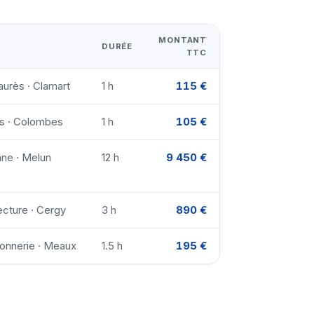
MONTANT
DURÉE
TTC
urès · Clamart
1 h
115 €
is · Colombes
1 h
105 €
nne · Melun
12 h
9 450 €
ecture · Cergy
3 h
890 €
onnerie · Meaux
1.5 h
195 €