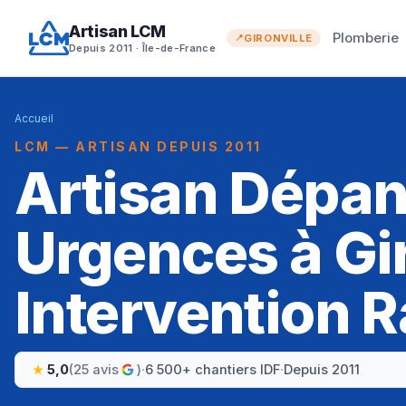
Artisan LCM
Plomberie
GIRONVILLE
Depuis 2011 · Île-de-France
Accueil
LCM — ARTISAN DEPUIS 2011
Artisan Dépa
Urgences à Gir
Intervention R
5,0
(25 avis
)
·
6 500+ chantiers IDF
·
Depuis 2011