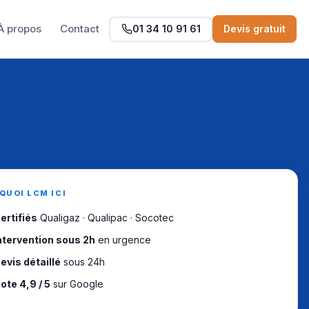
À propos
Contact
01 34 10 91 61
Devis gratuit
QUOI LCM ICI
ertifiés
Qualigaz · Qualipac · Socotec
ntervention sous 2h
en urgence
evis détaillé
sous 24h
ote 4,9 / 5
sur Google