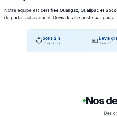
Notre équipe est
certifiée Qualigaz, Qualipac et Soc
de parfait achèvement. Devis détaillé poste par poste,
Sous 2 h
Devis gra
⏱
💶
En urgence
Sous 24 h
Nos de
Des ch