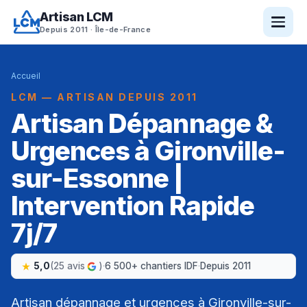
Artisan LCM
Depuis 2011 · Île-de-France
Accueil
LCM — ARTISAN DEPUIS 2011
Artisan Dépannage &
Urgences à Gironville-
sur-Essonne |
Intervention Rapide
7j/7
5,0
(25 avis
)
·
6 500+ chantiers IDF
·
Depuis 2011
Artisan dépannage et urgences à Gironville-sur-