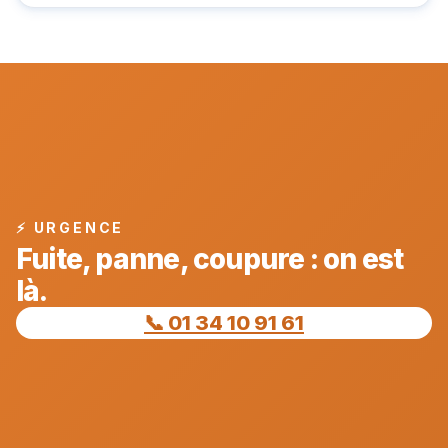
⚡ URGENCE
Fuite, panne, coupure : on est
là.
📞 01 34 10 91 61