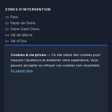
ZONES D’INTERVENTION
Paris
75
Hauts-de-Seine
92
Seine-Saint-Denis
93
Val-de-Marne
94
Val-d’Oise
95
Yvelines
78
Essonne
91
Cookies & vie privée
— Ce site utilise des cookies pour
Seine-et-Marne
77
mesurer l'audience et améliorer votre expérience. Vous
pouvez accepter ou refuser ces cookies non-essentiels.
Voir toutes les villes →
En savoir plus
.
CERTIFICATIONS & ASSURANCES :
Qualigaz
Qualipac
n° 704841
Socotec
CAPEB
Décennale BPCE
PAIEMENT APRÈS INTERVENTION :
CB
Espèces
Chèque
Virement