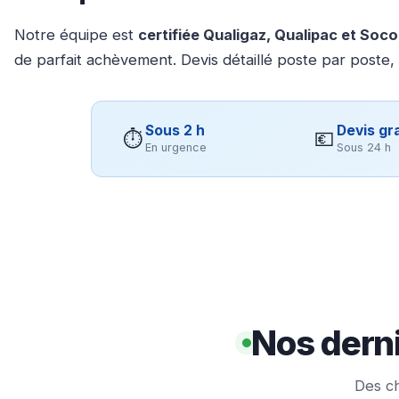
Notre équipe est
certifiée Qualigaz, Qualipac et Soc
de parfait achèvement. Devis détaillé poste par poste,
Sous 2 h
Devis gra
⏱
💶
En urgence
Sous 24 h
Nos derni
Des ch