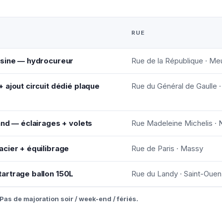
RUE
isine — hydrocureur
Rue de la République · M
 ajout circuit dédié plaque
Rue du Général de Gaulle 
and — éclairages + volets
Rue Madeleine Michelis · N
cier + équilibrage
Rue de Paris · Massy
artrage ballon 150L
Rue du Landy · Saint-Ouen
Pas de majoration soir / week-end / fériés.