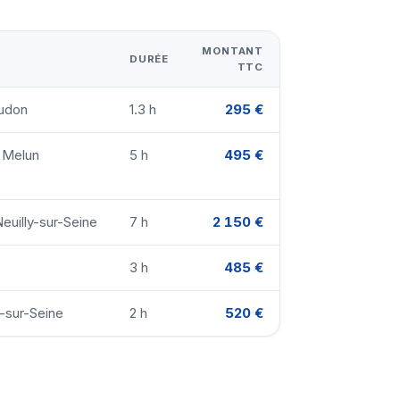
MONTANT
DURÉE
TTC
eudon
1.3 h
295 €
· Melun
5 h
495 €
euilly-sur-Seine
7 h
2 150 €
3 h
485 €
-sur-Seine
2 h
520 €