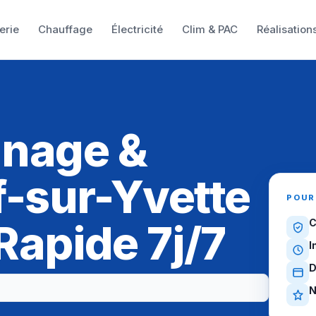
erie
Chauffage
Électricité
Clim & PAC
Réalisation
nnage &
f-sur-Yvette
POUR
 Rapide 7j/7
C
I
D
N