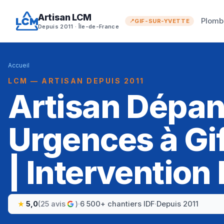
Artisan LCM
Plomb
GIF-SUR-YVETTE
Depuis 2011 · Île-de-France
Accueil
LCM — ARTISAN DEPUIS 2011
Artisan Dépa
Urgences à Gi
| Intervention
5,0
(25 avis
)
·
6 500+ chantiers IDF
·
Depuis 2011