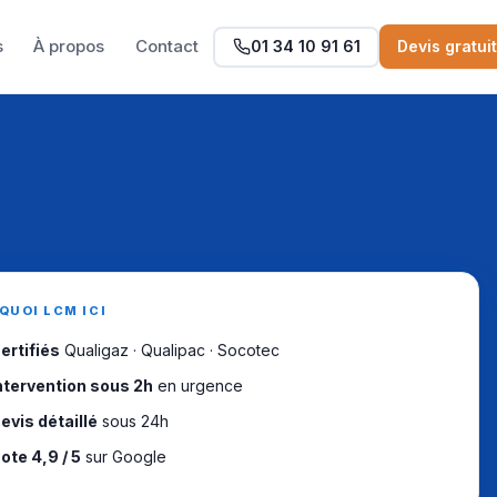
s
À propos
Contact
01 34 10 91 61
Devis gratui
QUOI LCM ICI
ertifiés
Qualigaz · Qualipac · Socotec
ntervention sous 2h
en urgence
evis détaillé
sous 24h
ote 4,9 / 5
sur Google