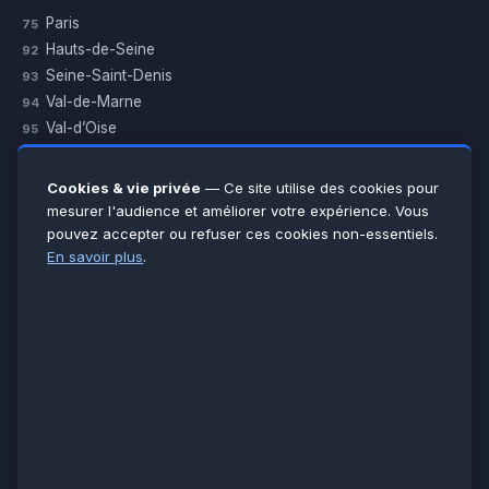
Paris
75
Hauts-de-Seine
92
Seine-Saint-Denis
93
Val-de-Marne
94
Val-d’Oise
95
Yvelines
78
Essonne
91
Cookies & vie privée
— Ce site utilise des cookies pour
Seine-et-Marne
77
mesurer l'audience et améliorer votre expérience. Vous
pouvez accepter ou refuser ces cookies non-essentiels.
Voir toutes les villes →
En savoir plus
.
CERTIFICATIONS & ASSURANCES :
Qualigaz
Qualipac
n° 704841
Socotec
CAPEB
Décennale BPCE
PAIEMENT APRÈS INTERVENTION :
CB
Espèces
Chèque
Virement
© LCM 2026 · Artisan depuis 2011 · SARL au capital 7 800 €
284 rue d’Épinay, 95100 Argenteuil · SIREN 534 981 352 ·