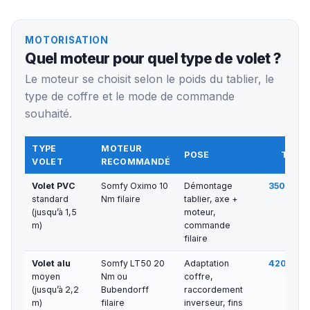
MOTORISATION
Quel moteur pour quel type de volet ?
Le moteur se choisit selon le poids du tablier, le
type de coffre et le mode de commande
souhaité.
TYPE
MOTEUR
POSE
TARIF
VOLET
RECOMMANDÉ
Volet PVC
Somfy Oximo 10
Démontage
350 € — 
standard
Nm filaire
tablier, axe +
(jusqu’à 1,5
moteur,
m)
commande
filaire
Volet alu
Somfy LT50 20
Adaptation
420 € — 
moyen
Nm ou
coffre,
(jusqu’à 2,2
Bubendorff
raccordement
m)
filaire
inverseur, fins