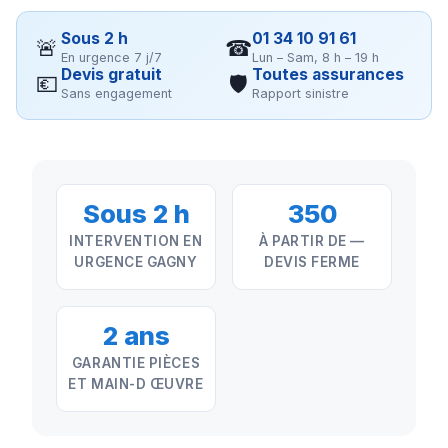
Sous 2 h
01 34 10 91 61
🚨
☎
En urgence 7 j/7
Lun – Sam, 8 h – 19 h
Devis gratuit
Toutes assurances
💶
🛡
Sans engagement
Rapport sinistre
Sous 2 h
350
INTERVENTION EN
À PARTIR DE —
URGENCE GAGNY
DEVIS FERME
2 ans
GARANTIE PIÈCES
ET MAIN-D ŒUVRE