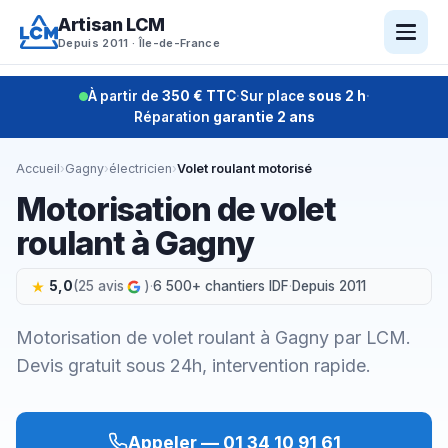
Aller
Artisan LCM
au
Depuis 2011 · Île-de-France
contenu
À partir de
350 € TTC
·
Sur place
sous 2 h
·
Réparation
garantie 2 ans
Accueil
›
Gagny
›
électricien
›
Volet roulant motorisé
Motorisation de volet
roulant à Gagny
5,0
(25 avis
)
·
6 500+ chantiers IDF
·
Depuis 2011
Motorisation de volet roulant à Gagny par LCM.
Devis gratuit sous 24h, intervention rapide.
Appeler — 01 34 10 91 61