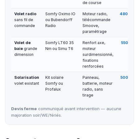
de course
Volet radio
Somfy Oximo IO
Moteur radio,
480 € — 
sans fil de
ou Bubendorff
télécommande
commande
Radio
Smoove,
paramétrage
Volet de
Somfy LT60 35
Renfort axe,
550 € — 
baie
grande
Nm ou Simu T6
moteur
dimension
surdimensionné,
fixations
renforcées
Solarisation
Kit solaire
Panneau,
500 € — 
volet existant
Somfy ou
batterie, moteur
Profalux
radio, sans
tirage
Devis ferme
communiqué avant intervention — aucune
majoration soir/WE/fériés.