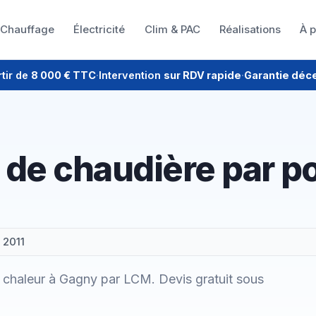
Chauffage
Électricité
Clim & PAC
Réalisations
À 
rtir de
8 000 € TTC
·
Intervention
sur RDV rapide
·
Garantie déc
de chaudière par p
 2011
chaleur à Gagny par LCM. Devis gratuit sous