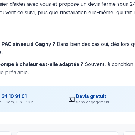
r d’aides avec vous et propose un devis ferme sous 24 h. 
vent ce suivi, plus que l’installation elle-même, qui fait l
ne PAC air/eau à Gagny ?
Dans bien des cas oui, dès lors q
s.
ompe à chaleur est-elle adaptée ?
Souvent, à condition 
de préalable.
 34 10 91 61
Devis gratuit
💶
n – Sam, 8 h – 19 h
Sans engagement