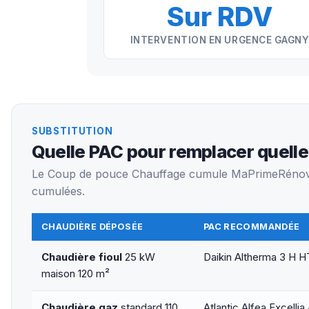
Sur RDV
INTERVENTION EN URGENCE GAGN
SUBSTITUTION
Quelle PAC pour remplacer quelle
Le Coup de pouce Chauffage cumule MaPrimeRénov’ +
cumulées.
CHAUDIÈRE DÉPOSÉE
PAC RECOMMANDÉE
Chaudière fioul
25 kW
Daikin Altherma 3 H H
maison 120 m²
Chaudière gaz
standard 110
Atlantic Alfea Excellia 