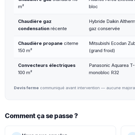
m²
bloc
Chaudière gaz
Hybride Daikin Alther
condensation
récente
gaz conservée
Chaudière propane
citerne
Mitsubishi Ecodan Zu
150 m²
(grand froid)
Convecteurs électriques
Panasonic Aquarea T
100 m²
monobloc R32
Devis ferme
communiqué avant intervention — aucune majorati
Comment ça se passe ?