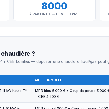
8000
Y
À PARTIR DE — DEVIS FERME
 chaudière ?
 CEE bonifiés — déposer une chaudière fioul/gaz peut g
AIDES CUMULÉES
T 11 kW haute T°
MPR bleu 5 000 € + Coup de pouce 5 000 
+ CEE 4 500 €
A.I. 10 kW bi-
MPR jaune 4 000 € + Coup de pouce 4 000