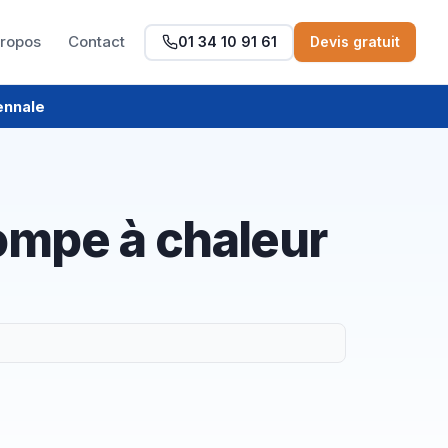
propos
Contact
01 34 10 91 61
Devis gratuit
ennale
ompe à chaleur