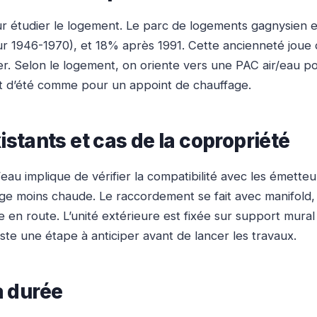
r étudier le logement. Le parc de logements gagnysien es
r 1946-1970), et 18% après 1991. Cette ancienneté joue di
ler. Selon le logement, on oriente vers une PAC air/eau po
rt d’été comme pour un appoint de chauffage.
tants et cas de la copropriété
au implique de vérifier la compatibilité avec les émetteu
e moins chaude. Le raccordement se fait avec manifold, d
e en route. L’unité extérieure est fixée sur support mura
este une étape à anticiper avant de lancer les travaux.
a durée