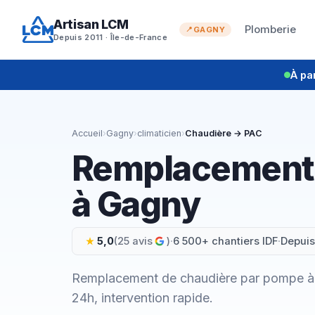
Aller
Artisan LCM
au
Plomberie
GAGNY
Depuis 2011 · Île-de-France
contenu
À pa
Accueil
›
Gagny
›
climaticien
›
Chaudière → PAC
Remplacement 
à Gagny
5,0
(25 avis
)
·
6 500+ chantiers IDF
·
Depuis
Remplacement de chaudière par pompe à 
24h, intervention rapide.