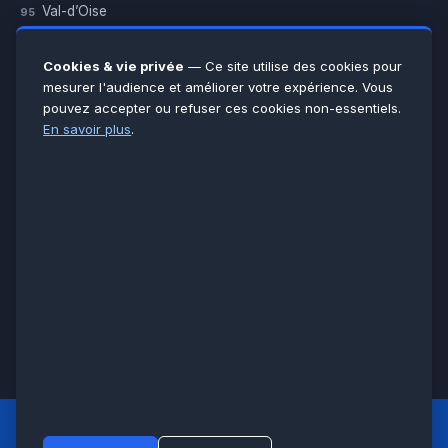
Val-d’Oise
95
Yvelines
78
Essonne
91
Cookies & vie privée
— Ce site utilise des cookies pour
Seine-et-Marne
77
mesurer l'audience et améliorer votre expérience. Vous
pouvez accepter ou refuser ces cookies non-essentiels.
Voir toutes les villes →
En savoir plus
.
CERTIFICATIONS & ASSURANCES :
Qualigaz
Qualipac
n° 704841
Socotec
CAPEB
Décennale BPCE
PAIEMENT APRÈS INTERVENTION :
CB
Espèces
Chèque
Virement
© LCM 2026 · Artisan depuis 2011 · SARL au capital 7 800 €
284 rue d’Épinay, 95100 Argenteuil · SIREN 534 981 352 ·
RCS Pontoise · TVA FR65534981352
LCM
ACCUEIL PRINCIPAL