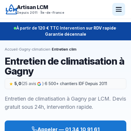
Aller
Artisan LCM
au
Depuis 2011 · Île-de-France
contenu
À partir de
120 € TTC
·
Intervention
sur RDV rapide
·
Garantie décennale
Accueil
›
Gagny
›
climaticien
›
Entretien clim
Entretien de climatisation à
Gagny
5,0
(25 avis
)
·
6 500+ chantiers IDF
·
Depuis 2011
Entretien de climatisation à Gagny par LCM. Devis
gratuit sous 24h, intervention rapide.
Appeler — 01 34 10 91 61