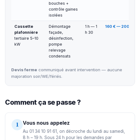
bouches +
contrôle gaines
isolées
Cassette
Démontage
1 h — 1
160 € — 200 €
plafonnière
façade,
h 30
tertiaire 5–10
désinfection,
kW
pompe
relevage
condensats
Devis ferme
communiqué avant intervention — aucune
majoration soir/WE/fériés.
Comment ça se passe ?
Vous nous appelez
1
Au 01 34 10 91 61, on décroche du lundi au samedi,
8 h – 19 h. Sous 24 h pour les demandes par