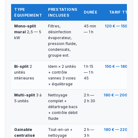
TYPE
PRESTATIONS
DURÉE
TARIF TTC
ÉQUIPEMENT
INCLUSES
Mono-split
Filtres,
45 min
120 € — 150 €
mural
2,5 — 5
désinfection
— 1 h
kW
évaporateur,
pression fluide,
condensats,
groupe ext.
Bi-split
2
Idem × 2 unités
1 h 15
150 € — 180 €
unités
+ contrôle
— 1 h
intérieures
vannes 3 voies
45
+ équilibrage
Multi-split
3 à
Nettoyage
2 h —
180 € — 200 €
5 unités
complet +
2 h 30
détartrage bacs
+ contrôle débit
fluide
Gainable
Tout-en-un +
2 h —
180 € — 220 €
centralisé
nettoyage
3 h