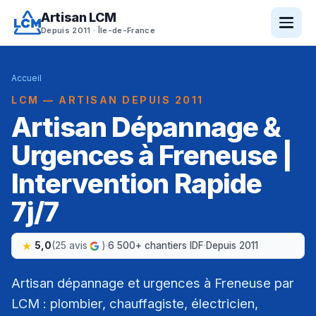
Artisan LCM
Depuis 2011 · Île-de-France
Accueil
LCM — ARTISAN DEPUIS 2011
Artisan Dépannage &
Urgences à Freneuse |
Intervention Rapide
7j/7
5,0
(25 avis
)
·
6 500+ chantiers IDF
·
Depuis 2011
Artisan dépannage et urgences à Freneuse par
LCM : plombier, chauffagiste, électricien,