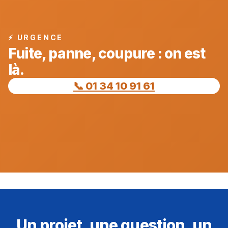
⚡ URGENCE
Fuite, panne, coupure : on est
là.
📞 01 34 10 91 61
Un projet, une question, un