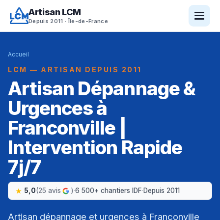
Artisan LCM
Depuis 2011 · Île-de-France
Accueil
LCM — ARTISAN DEPUIS 2011
Artisan Dépannage &
Urgences à
Franconville |
Intervention Rapide
7j/7
5,0
(25 avis
)
·
6 500+ chantiers IDF
·
Depuis 2011
Artisan dépannage et urgences à Franconville