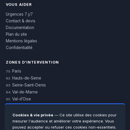
VOUS AIDER
Urgences 7 j/7
Contact & devis
Documentation
Plan du site
Mentions légales
Confidentialité
ZONES D’INTERVENTION
Paris
75
Hauts-de-Seine
92
Seine-Saint-Denis
93
Val-de-Marne
94
Val-d’Oise
95
Yvelines
78
Essonne
91
Cookies & vie privée
— Ce site utilise des cookies pour
Seine-et-Marne
77
mesurer l'audience et améliorer votre expérience. Vous
pouvez accepter ou refuser ces cookies non-essentiels.
Voir toutes les villes →