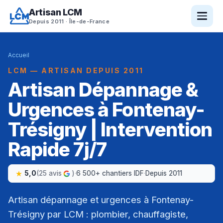
Artisan LCM
Depuis 2011 · Île-de-France
Accueil
LCM — ARTISAN DEPUIS 2011
Artisan Dépannage &
Urgences à Fontenay-
Trésigny | Intervention
Rapide 7j/7
5,0
(25 avis
)
·
6 500+ chantiers IDF
·
Depuis 2011
Artisan dépannage et urgences à Fontenay-
Trésigny par LCM : plombier, chauffagiste,