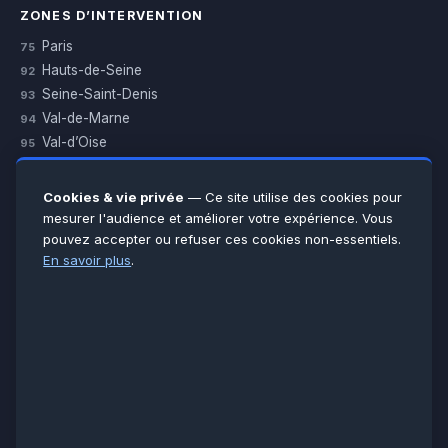
ZONES D’INTERVENTION
Paris
75
Hauts-de-Seine
92
Seine-Saint-Denis
93
Val-de-Marne
94
Val-d’Oise
95
Yvelines
78
Essonne
91
Cookies & vie privée
— Ce site utilise des cookies pour
Seine-et-Marne
77
mesurer l'audience et améliorer votre expérience. Vous
pouvez accepter ou refuser ces cookies non-essentiels.
Voir toutes les villes →
En savoir plus
.
CERTIFICATIONS & ASSURANCES :
Qualigaz
Qualipac
n° 704841
Socotec
CAPEB
Décennale BPCE
PAIEMENT APRÈS INTERVENTION :
CB
Espèces
Chèque
Virement
© LCM 2026 · Artisan depuis 2011 · SARL au capital 7 800 €