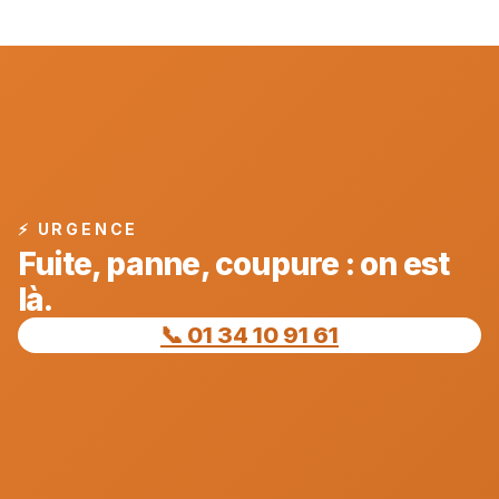
⚡ URGENCE
Fuite, panne, coupure : on est
là.
📞 01 34 10 91 61