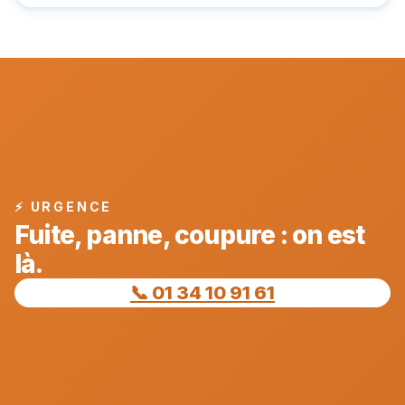
⚡ URGENCE
Fuite, panne, coupure : on est
là.
📞 01 34 10 91 61