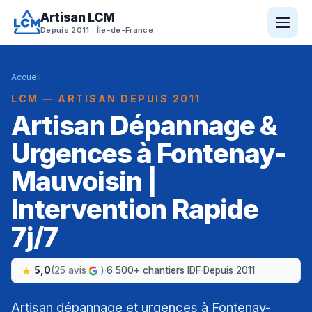
Artisan LCM
Depuis 2011 · Île-de-France
Accueil
LCM — ARTISAN DEPUIS 2011
Artisan Dépannage &
Urgences à Fontenay-
Mauvoisin |
Intervention Rapide
7j/7
5,0
(25 avis
)
·
6 500+ chantiers IDF
·
Depuis 2011
Artisan dépannage et urgences à Fontenay-