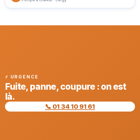
⚡ URGENCE
Fuite, panne, coupure : on est
là.
📞 01 34 10 91 61