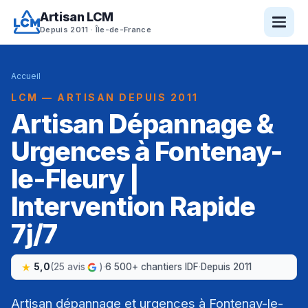
Artisan LCM
Depuis 2011 · Île-de-France
Accueil
LCM — ARTISAN DEPUIS 2011
Artisan Dépannage &
Urgences à Fontenay-
le-Fleury |
Intervention Rapide
7j/7
5,0
(25 avis
)
·
6 500+ chantiers IDF
·
Depuis 2011
Artisan dépannage et urgences à Fontenay-le-