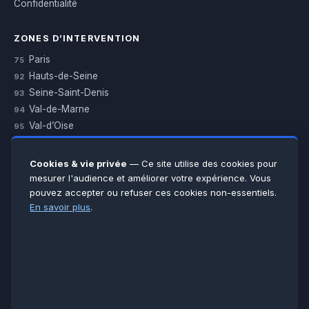
Confidentialité
ZONES D’INTERVENTION
Paris
75
Hauts-de-Seine
92
Seine-Saint-Denis
93
Val-de-Marne
94
Val-d’Oise
95
Yvelines
78
Essonne
91
Cookies & vie privée
— Ce site utilise des cookies pour
Seine-et-Marne
77
mesurer l'audience et améliorer votre expérience. Vous
pouvez accepter ou refuser ces cookies non-essentiels.
Voir toutes les villes →
En savoir plus
.
CERTIFICATIONS & ASSURANCES :
Qualigaz
Qualipac
n° 704841
Socotec
CAPEB
Décennale BPCE
PAIEMENT APRÈS INTERVENTION :
CB
Espèces
Chèque
Virement