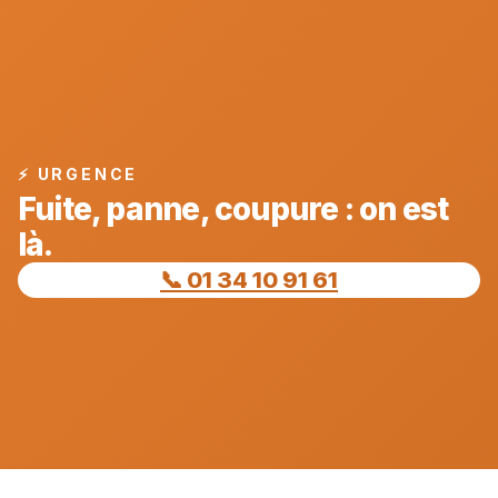
⚡ URGENCE
Fuite, panne, coupure : on est
là.
📞 01 34 10 91 61