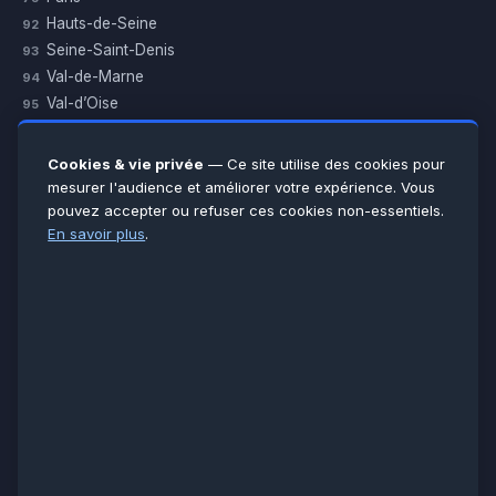
Hauts-de-Seine
92
Seine-Saint-Denis
93
Val-de-Marne
94
Val-d’Oise
95
Yvelines
78
Essonne
91
Cookies & vie privée
— Ce site utilise des cookies pour
Seine-et-Marne
77
mesurer l'audience et améliorer votre expérience. Vous
pouvez accepter ou refuser ces cookies non-essentiels.
Voir toutes les villes →
En savoir plus
.
CERTIFICATIONS & ASSURANCES :
Qualigaz
Qualipac
n° 704841
Socotec
CAPEB
Décennale BPCE
PAIEMENT APRÈS INTERVENTION :
CB
Espèces
Chèque
Virement
© LCM 2026 · Artisan depuis 2011 · SARL au capital 7 800 €
284 rue d’Épinay, 95100 Argenteuil · SIREN 534 981 352 ·
RCS Pontoise · TVA FR65534981352