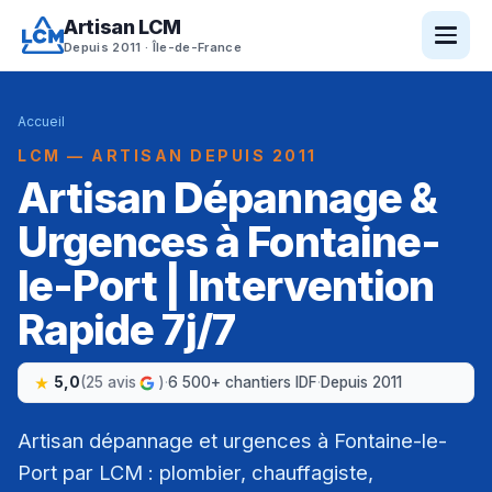
Artisan LCM
Depuis 2011 · Île-de-France
Accueil
LCM — ARTISAN DEPUIS 2011
Artisan Dépannage &
Urgences à Fontaine-
le-Port | Intervention
Rapide 7j/7
5,0
(25 avis
)
·
6 500+ chantiers IDF
·
Depuis 2011
Artisan dépannage et urgences à Fontaine-le-
Port par LCM : plombier, chauffagiste,