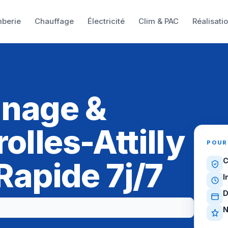
mberie
Chauffage
Électricité
Clim & PAC
Réalisati
nnage &
olles-Attilly
POUR
 Rapide 7j/7
C
I
D
N