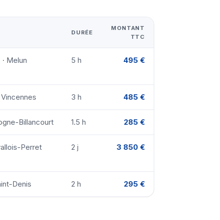
MONTANT
DURÉE
TTC
 · Melun
5 h
495 €
· Vincennes
3 h
485 €
ogne-Billancourt
1.5 h
285 €
allois-Perret
2 j
3 850 €
aint-Denis
2 h
295 €