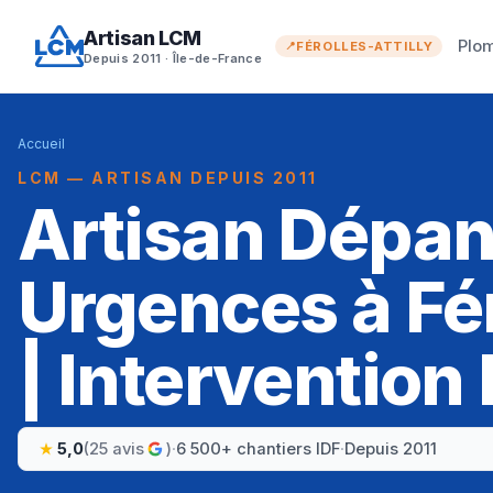
Artisan LCM
Plo
FÉROLLES-ATTILLY
Depuis 2011 · Île-de-France
Accueil
LCM — ARTISAN DEPUIS 2011
Artisan Dépa
Urgences à Fér
| Intervention
5,0
(25 avis
)
·
6 500+ chantiers IDF
·
Depuis 2011