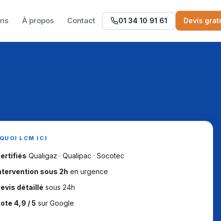
ons
À propos
Contact
01 34 10 91 61
Devis grat
QUOI LCM ICI
ertifiés
Qualigaz · Qualipac · Socotec
ntervention sous 2h
en urgence
evis détaillé
sous 24h
ote 4,9 / 5
sur Google