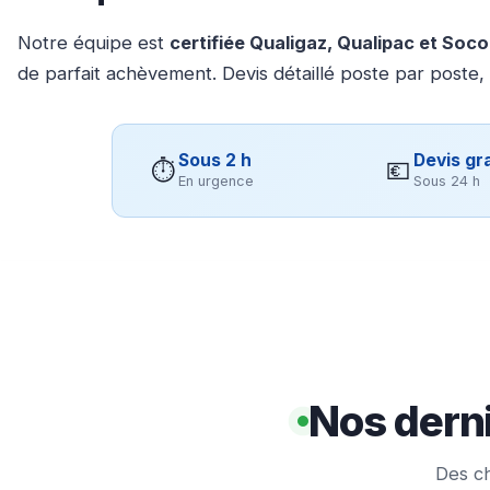
Notre équipe est
certifiée Qualigaz, Qualipac et Soc
de parfait achèvement. Devis détaillé poste par poste,
Sous 2 h
Devis gra
⏱
💶
En urgence
Sous 24 h
Nos derni
Des ch