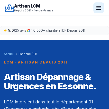
Aller
Artisan LCM
au
Depuis 2011 · Île-de-France
contenu
5,0
(25 avis
)
·
6 500+ chantiers IDF
·
Depuis 2011
Accueil
›
Essonne (91)
LCM · ARTISAN DEPUIS 2011
Artisan Dépannage &
Urgences en Essonne.
LCM intervient dans tout le département 91
(Essonne) : plomberie, chauffage, électricité,