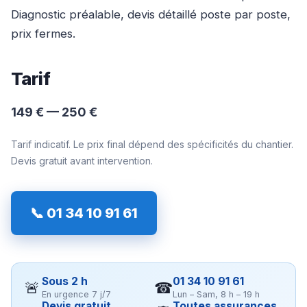
Diagnostic préalable, devis détaillé poste par poste,
prix fermes.
Tarif
149 € — 250 €
Tarif indicatif. Le prix final dépend des spécificités du chantier.
Devis gratuit avant intervention.
📞 01 34 10 91 61
Sous 2 h
01 34 10 91 61
🚨
☎
En urgence 7 j/7
Lun – Sam, 8 h – 19 h
Devis gratuit
Toutes assurances