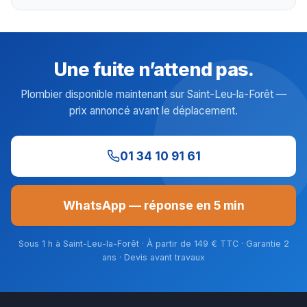
Une fuite n’attend pas.
Plombier disponible maintenant sur Saint-Leu-la-Forêt —
prix annoncé avant le déplacement.
01 34 10 91 61
WhatsApp — réponse en 5 min
Sous 1 h à Saint-Leu-la-Forêt · À partir de 149 € TTC · Garantie 2
ans · Devis avant travaux