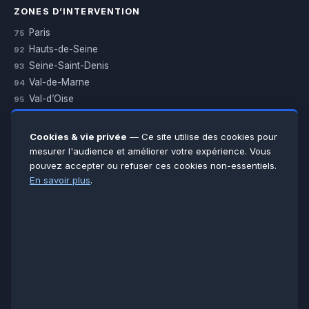
ZONES D’INTERVENTION
Paris
75
Hauts-de-Seine
92
Seine-Saint-Denis
93
Val-de-Marne
94
Val-d’Oise
95
Yvelines
78
Essonne
91
Cookies & vie privée
— Ce site utilise des cookies pour
Seine-et-Marne
77
mesurer l'audience et améliorer votre expérience. Vous
pouvez accepter ou refuser ces cookies non-essentiels.
Voir toutes les villes →
En savoir plus
.
CERTIFICATIONS & ASSURANCES :
Qualigaz
Qualipac
n° 704841
Socotec
CAPEB
Décennale BPCE
PAIEMENT APRÈS INTERVENTION :
CB
Espèces
Chèque
Virement