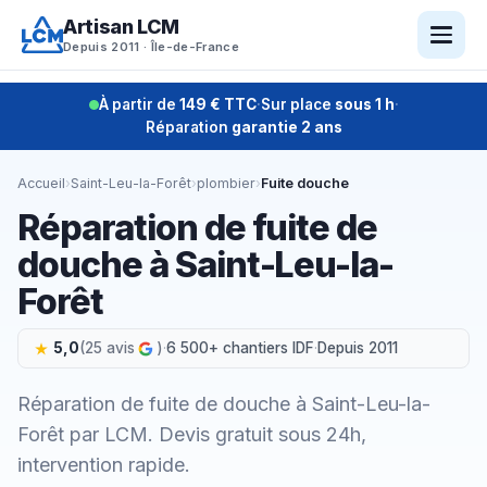
Aller
Artisan LCM
au
Depuis 2011 · Île-de-France
contenu
À partir de
149 € TTC
·
Sur place
sous 1 h
·
Réparation
garantie 2 ans
Accueil
›
Saint-Leu-la-Forêt
›
plombier
›
Fuite douche
Réparation de fuite de
douche à Saint-Leu-la-
Forêt
5,0
(25 avis
)
·
6 500+ chantiers IDF
·
Depuis 2011
Réparation de fuite de douche à Saint-Leu-la-
Forêt par LCM. Devis gratuit sous 24h,
intervention rapide.