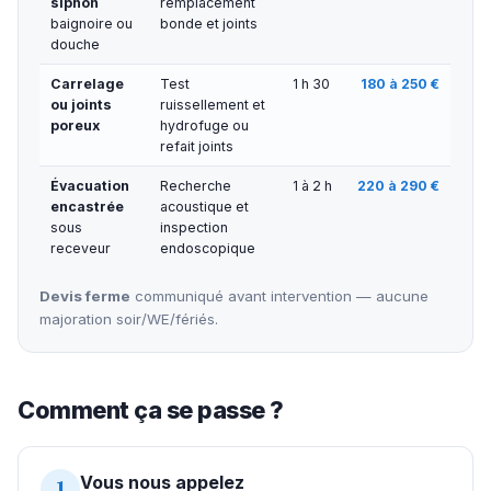
siphon
remplacement
baignoire ou
bonde et joints
douche
Carrelage
Test
1 h 30
180 à 250 €
ou joints
ruissellement et
poreux
hydrofuge ou
refait joints
Évacuation
Recherche
1 à 2 h
220 à 290 €
encastrée
acoustique et
sous
inspection
receveur
endoscopique
Devis ferme
communiqué avant intervention — aucune
majoration soir/WE/fériés.
Comment ça se passe ?
Vous nous appelez
1