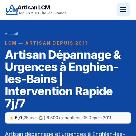
Artisan LCM
Depuis 2011 · Île-de-France
Accueil
LCM — ARTISAN DEPUIS 2011
Artisan Dépannage &
Urgences à Enghien-
les-Bains |
Intervention Rapide
7j/7
5,0
(25 avis
)
·
6 500+ chantiers IDF
·
Depuis 2011
Artisan dépannage et urgences à Enghien-les-