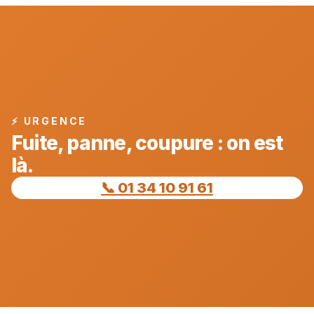
⚡ URGENCE
Fuite, panne, coupure : on est
là.
📞 01 34 10 91 61