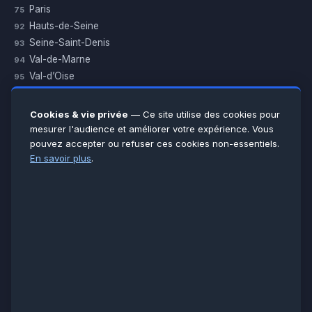
Paris
75
Hauts-de-Seine
92
Seine-Saint-Denis
93
Val-de-Marne
94
Val-d’Oise
95
Yvelines
78
Essonne
91
Cookies & vie privée
— Ce site utilise des cookies pour
Seine-et-Marne
77
mesurer l'audience et améliorer votre expérience. Vous
pouvez accepter ou refuser ces cookies non-essentiels.
Voir toutes les villes →
En savoir plus
.
CERTIFICATIONS & ASSURANCES :
Qualigaz
Qualipac
n° 704841
Socotec
CAPEB
Décennale BPCE
PAIEMENT APRÈS INTERVENTION :
CB
Espèces
Chèque
Virement
© LCM 2026 · Artisan depuis 2011 · SARL au capital 7 800 €
284 rue d’Épinay, 95100 Argenteuil · SIREN 534 981 352 ·