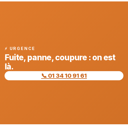
⚡ URGENCE
Fuite, panne, coupure : on est
là.
📞 01 34 10 91 61