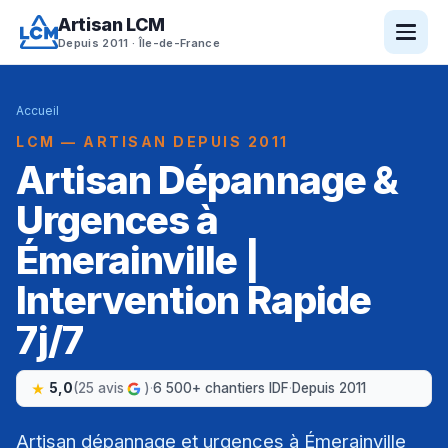
Artisan LCM
Depuis 2011 · Île-de-France
Accueil
LCM — ARTISAN DEPUIS 2011
Artisan Dépannage &
Urgences à
Émerainville |
Intervention Rapide
7j/7
5,0
(25 avis
)
·
6 500+ chantiers IDF
·
Depuis 2011
Artisan dépannage et urgences à Émerainville