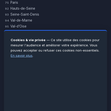
Paris
75
Hauts-de-Seine
92
Seine-Saint-Denis
93
Val-de-Marne
94
Val-d’Oise
95
Yvelines
78
Essonne
91
Cookies & vie privée
— Ce site utilise des cookies pour
Seine-et-Marne
77
mesurer l'audience et améliorer votre expérience. Vous
pouvez accepter ou refuser ces cookies non-essentiels.
Voir toutes les villes →
En savoir plus
.
CERTIFICATIONS & ASSURANCES :
Qualigaz
Qualipac
n° 704841
Socotec
CAPEB
Décennale BPCE
PAIEMENT APRÈS INTERVENTION :
CB
Espèces
Chèque
Virement
© LCM 2026 · Artisan depuis 2011 · SARL au capital 7 800 €
284 rue d’Épinay, 95100 Argenteuil · SIREN 534 981 352 ·