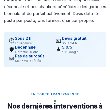
décennale et nos chantiers bénéficient des garanties
biennale et de parfait achèvement. Devis détaillé
poste par poste, prix fermes, chantier propre.
Sous 2 h
Devis gratuit
⏱
💶
En urgence
Sous 24 h
Décennale
5,0/5
🛡
★
Garantie 10 ans
sur Google
Pas de surcoût
📅
Soir / WE / fériés
EN TOUTE TRANSPARENCE
Nos dernières interventions à