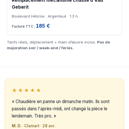
Remplacement mécanisme chasse d'eau
Geberit
Boulevard Héloïse · Argenteuil
1.3 h
185 €
Tarifs réels, déplacement + main-d’œuvre inclus.
Pas de
majoration soir / week-end / fériés.
★★★★★
« Chaudière en panne un dimanche matin. Ils sont
passés dans l'après-midi, ont changé la pièce le
lendemain. Très pro. »
M. D.
· Clamart · 28 avr.