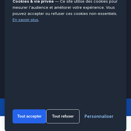
Cookies & vie privée
— Ce site utilise des cookies pour
Seine-et-Marne
77
mesurer l'audience et améliorer votre expérience. Vous
pouvez accepter ou refuser ces cookies non-essentiels.
Voir toutes les villes →
En savoir plus
.
CERTIFICATIONS & ASSURANCES :
Qualigaz
Qualipac
n° 704841
Socotec
CAPEB
Décennale BPCE
PAIEMENT APRÈS INTERVENTION :
CB
Espèces
Chèque
Virement
© LCM 2026 · Artisan depuis 2011 · SARL au capital 7 800 €
284 rue d’Épinay, 95100 Argenteuil · SIREN 534 981 352 ·
RCS Pontoise · TVA FR65534981352
LCM
ACCUEIL PRINCIPAL
Personnaliser
Tout accepter
Tout refuser
WhatsA
Appeler
WhatsApp
Devis