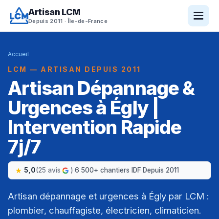
Artisan LCM
Depuis 2011 · Île-de-France
Accueil
LCM — ARTISAN DEPUIS 2011
Artisan Dépannage &
Urgences à Égly |
Intervention Rapide
7j/7
5,0
(25 avis
)
·
6 500+ chantiers IDF
·
Depuis 2011
Artisan dépannage et urgences à Égly par LCM :
plombier, chauffagiste, électricien, climaticien.