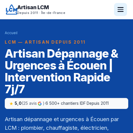
Artisan LCM
Depuis 2011 · Île-de-France
Accueil
LCM — ARTISAN DEPUIS 2011
Artisan Dépannage &
Urgences à Écouen |
Intervention Rapide
7j/7
5,0
(25 avis
)
·
6 500+ chantiers IDF
·
Depuis 2011
Artisan dépannage et urgences à Écouen par
LCM : plombier, chauffagiste, électricien,