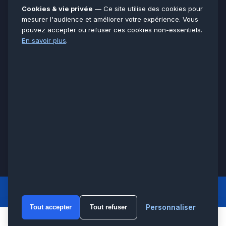
Essonne
91
Cookies & vie privée
— Ce site utilise des cookies pour
Seine-et-Marne
77
mesurer l'audience et améliorer votre expérience. Vous
pouvez accepter ou refuser ces cookies non-essentiels.
Voir toutes les villes →
En savoir plus
.
CERTIFICATIONS & ASSURANCES :
Qualigaz
Qualipac
n° 704841
Socotec
CAPEB
Décennale BPCE
PAIEMENT APRÈS INTERVENTION :
CB
Espèces
Chèque
Virement
© LCM 2026 · Artisan depuis 2011 · SARL au capital 7 800 €
284 rue d’Épinay, 95100 Argenteuil · SIREN 534 981 352 ·
RCS Pontoise · TVA FR65534981352
LCM
ACCUEIL PRINCIPAL
Personnaliser
Tout accepter
Tout refuser
WhatsA