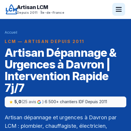
Artisan LCM
Depuis 2011 · Île-de-France
Accueil
LCM — ARTISAN DEPUIS 2011
Artisan Dépannage &
Urgences à Davron |
Intervention Rapide
7j/7
5,0
(25 avis
)
·
6 500+ chantiers IDF
·
Depuis 2011
Artisan dépannage et urgences à Davron par
LCM : plombier, chauffagiste, électricien,