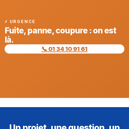
⚡ URGENCE
Fuite, panne, coupure : on est
là.
📞 01 34 10 91 61
Un projet, une question, un