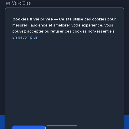
Val-d’Oise
95
Yvelines
78
Essonne
91
Cookies & vie privée
— Ce site utilise des cookies pour
Seine-et-Marne
77
mesurer l'audience et améliorer votre expérience. Vous
pouvez accepter ou refuser ces cookies non-essentiels.
Voir toutes les villes →
En savoir plus
.
CERTIFICATIONS & ASSURANCES :
Qualigaz
Qualipac
n° 704841
Socotec
CAPEB
Décennale BPCE
PAIEMENT APRÈS INTERVENTION :
CB
Espèces
Chèque
Virement
© LCM 2026 · Artisan depuis 2011 · SARL au capital 7 800 €
284 rue d’Épinay, 95100 Argenteuil · SIREN 534 981 352 ·
RCS Pontoise · TVA FR65534981352
LCM
ACCUEIL PRINCIPAL