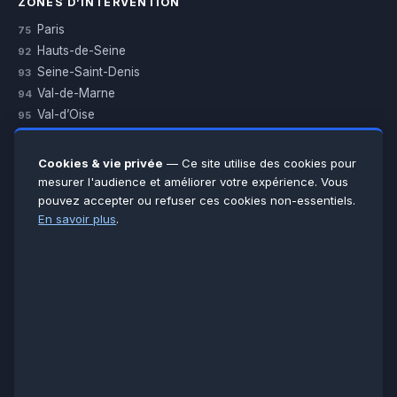
ZONES D’INTERVENTION
Paris
75
Hauts-de-Seine
92
Seine-Saint-Denis
93
Val-de-Marne
94
Val-d’Oise
95
Yvelines
78
Essonne
91
Cookies & vie privée
— Ce site utilise des cookies pour
Seine-et-Marne
77
mesurer l'audience et améliorer votre expérience. Vous
pouvez accepter ou refuser ces cookies non-essentiels.
Voir toutes les villes →
En savoir plus
.
CERTIFICATIONS & ASSURANCES :
Qualigaz
Qualipac
n° 704841
Socotec
CAPEB
Décennale BPCE
PAIEMENT APRÈS INTERVENTION :
CB
Espèces
Chèque
Virement
© LCM 2026 · Artisan depuis 2011 · SARL au capital 7 800 €