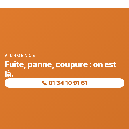
⚡ URGENCE
Fuite, panne, coupure : on est
là.
📞 01 34 10 91 61