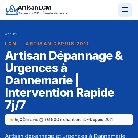
Artisan LCM
Depuis 2011 · Île-de-France
Accueil
LCM — ARTISAN DEPUIS 2011
Artisan Dépannage &
Urgences à
Dannemarie |
Intervention Rapide
7j/7
5,0
(25 avis
)
·
6 500+ chantiers IDF
·
Depuis 2011
Artisan dépannage et urgences à Dannemarie