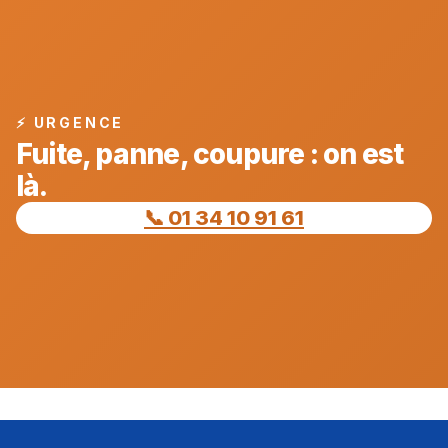
⚡ URGENCE
Fuite, panne, coupure : on est
là.
📞 01 34 10 91 61