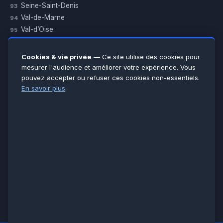
Seine-Saint-Denis
93
Val-de-Marne
94
Val-d’Oise
95
Yvelines
78
Essonne
91
Cookies & vie privée
— Ce site utilise des cookies pour
Seine-et-Marne
77
mesurer l'audience et améliorer votre expérience. Vous
pouvez accepter ou refuser ces cookies non-essentiels.
Voir toutes les villes →
En savoir plus
.
CERTIFICATIONS & ASSURANCES :
Qualigaz
Qualipac
n° 704841
Socotec
CAPEB
Décennale BPCE
PAIEMENT APRÈS INTERVENTION :
CB
Espèces
Chèque
Virement
© LCM 2026 · Artisan depuis 2011 · SARL au capital 7 800 €
284 rue d’Épinay, 95100 Argenteuil · SIREN 534 981 352 ·
RCS Pontoise · TVA FR65534981352