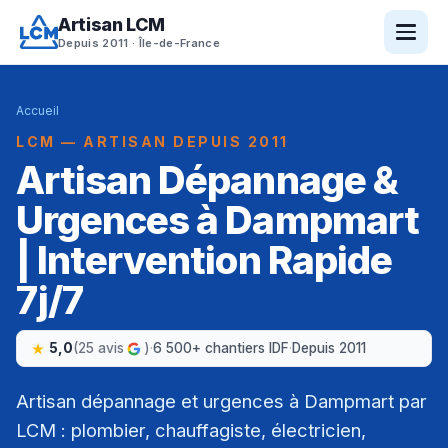
Artisan LCM
Depuis 2011 · Île-de-France
Accueil
LCM — ARTISAN DEPUIS 2011
Artisan Dépannage &
Urgences à Dampmart
| Intervention Rapide
7j/7
5,0
(25 avis
)
·
6 500+ chantiers IDF
·
Depuis 2011
Artisan dépannage et urgences à Dampmart par
LCM : plombier, chauffagiste, électricien,