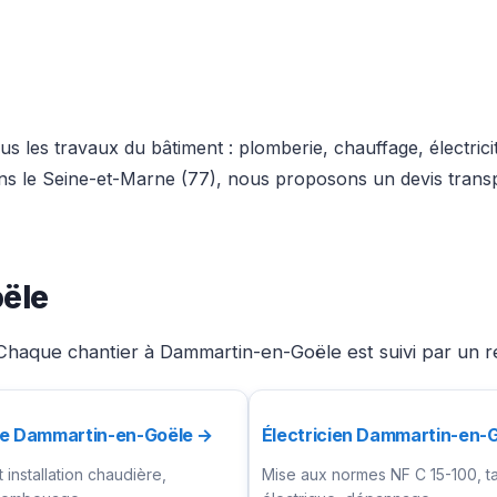
s les travaux du bâtiment : plomberie, chauffage, électric
dans le Seine-et-Marne (77), nous proposons un devis trans
ële
Chaque chantier à Dammartin-en-Goële est suivi par un ré
te Dammartin-en-Goële →
Électricien Dammartin-en-
installation chaudière,
Mise aux normes NF C 15-100, t