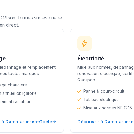
LCM sont formés sur les quatre
en direct.
ge
Électricité
 dépannage et remplacement
Mise aux normes, dépannag
res toutes marques.
rénovation électrique, certif
Qualipac.
age chaudière
Panne & court-circuit
n annuel obligatoire
Tableau électrique
ement radiateurs
Mise aux normes NF C 15
→
r à Dammartin-en-Goële
Découvrir à Dammartin-e