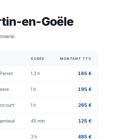
rtin-en-Goële
emaine.
DURÉE
MONTANT TTC
-Perret
1.3 h
165 €
Seine
1 h
195 €
ancourt
1 h
265 €
genteuil
45 min
125 €
3 h
485 €