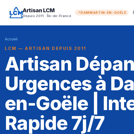
Artisan LCM
DAMMARTIN-EN-GOËLE
Depuis 2011 · Île-de-France
Accueil
LCM — ARTISAN DEPUIS 2011
Artisan Dépa
Urgences à D
en-Goële | Int
Rapide 7j/7