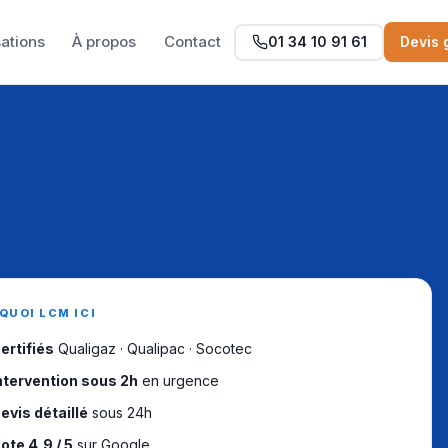
sations
À propos
Contact
01 34 10 91 61
Devis 
QUOI LCM ICI
ertifiés
Qualigaz · Qualipac · Socotec
ntervention sous 2h
en urgence
evis détaillé
sous 24h
ote 4,9 / 5
sur Google