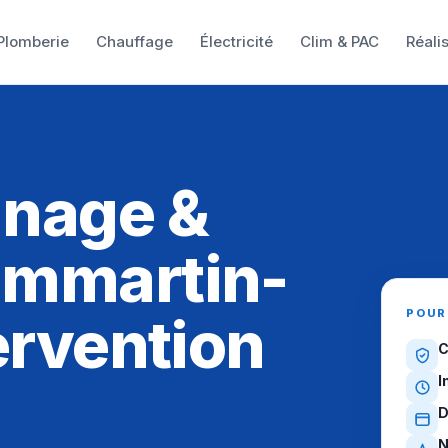
Plomberie
Chauffage
Électricité
Clim & PAC
Réali
nnage &
ammartin-
POUR
ervention
C
I
D
N