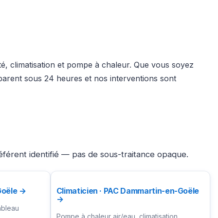
ité, climatisation et pompe à chaleur. Que vous soyez
parent sous 24 heures et nos interventions sont
férent identifié — pas de sous-traitance opaque.
Goële →
Climaticien · PAC Dammartin-en-Goële
→
ableau
Pompe à chaleur air/eau, climatisation