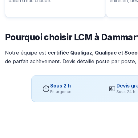
ballon d’eau chaude.
entretien, d
Pourquoi choisir LCM à Dammar
Notre équipe est
certifiée Qualigaz, Qualipac et Soc
de parfait achèvement. Devis détaillé poste par poste,
Sous 2 h
Devis gra
⏱
💶
En urgence
Sous 24 h