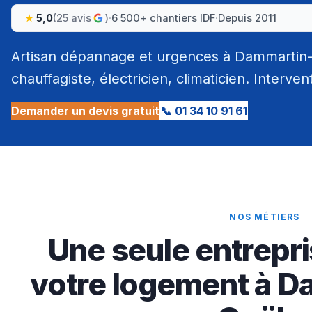
5,0
(25 avis
)
·
6 500+ chantiers IDF
·
Depuis 2011
Artisan dépannage et urgences à Dammartin-
chauffagiste, électricien, climaticien. Interven
Demander un devis gratuit
📞 01 34 10 91 61
NOS MÉTIERS
Une seule entrepri
votre logement à D