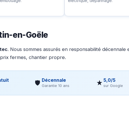
ésembouage.
électrique, dépannage.
tin-en-Goële
otec
. Nous sommes assurés en responsabilité décennale et
 prix fermes, chantier propre.
tuit
Décennale
5,0/5
🛡
★
Garantie 10 ans
sur Google