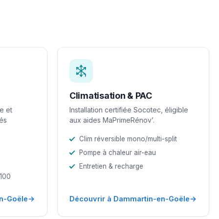
Climatisation & PAC
e et
Installation certifiée Socotec, éligible
iés
aux aides MaPrimeRénov’.
Clim réversible mono/multi-split
Pompe à chaleur air-eau
Entretien & recharge
-100
→
→
n-Goële
Découvrir à Dammartin-en-Goële