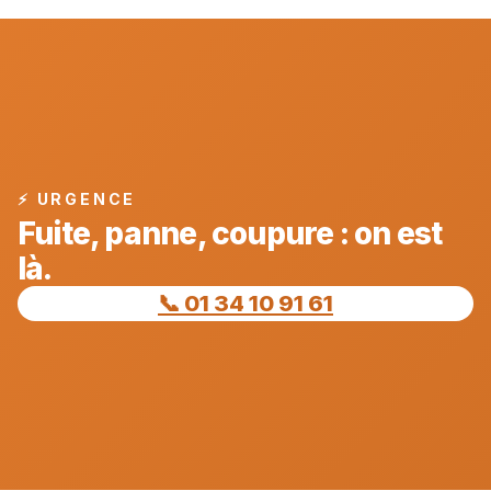
⚡ URGENCE
Fuite, panne, coupure : on est
là.
📞 01 34 10 91 61