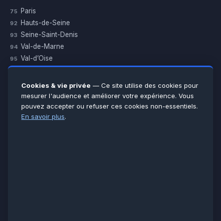
Paris
75
Hauts-de-Seine
92
Seine-Saint-Denis
93
Val-de-Marne
94
Val-d’Oise
95
Yvelines
78
Essonne
91
Cookies & vie privée
— Ce site utilise des cookies pour
Seine-et-Marne
77
mesurer l'audience et améliorer votre expérience. Vous
pouvez accepter ou refuser ces cookies non-essentiels.
Voir toutes les villes →
En savoir plus
.
CERTIFICATIONS & ASSURANCES :
Qualigaz
Qualipac
n° 704841
Socotec
CAPEB
Décennale BPCE
PAIEMENT APRÈS INTERVENTION :
CB
Espèces
Chèque
Virement
© LCM 2026 · Artisan depuis 2011 · SARL au capital 7 800 €
284 rue d’Épinay, 95100 Argenteuil · SIREN 534 981 352 ·