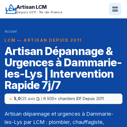
Artisan LCM
Depuis 2011 · Île-de-France
Accueil
LCM — ARTISAN DEPUIS 2011
Artisan Dépannage &
Urgences à Dammarie-
les-Lys | Intervention
Rapide 7j/7
5,0
(25 avis
)
·
6 500+ chantiers IDF
·
Depuis 2011
Artisan dépannage et urgences à Dammarie-
les-Lys par LCM : plombier, chauffagiste,