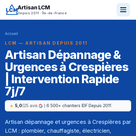
Artisan LCM
Depuis 2011 · Île-de-France
Accueil
LCM — ARTISAN DEPUIS 2011
Artisan Dépannage &
Urgences à Crespières
| Intervention Rapide
7j/7
5,0
(25 avis
)
·
6 500+ chantiers IDF
·
Depuis 2011
Artisan dépannage et urgences à Crespières par
LCM : plombier, chauffagiste, électricien,