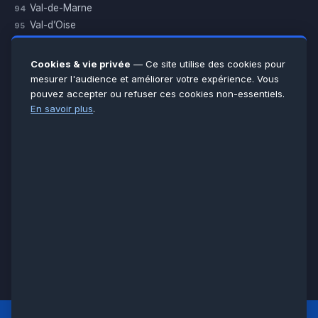
Val-de-Marne
94
Val-d’Oise
95
Yvelines
78
Essonne
91
Cookies & vie privée
— Ce site utilise des cookies pour
Seine-et-Marne
77
mesurer l'audience et améliorer votre expérience. Vous
pouvez accepter ou refuser ces cookies non-essentiels.
Voir toutes les villes →
En savoir plus
.
CERTIFICATIONS & ASSURANCES :
Qualigaz
Qualipac
n° 704841
Socotec
CAPEB
Décennale BPCE
PAIEMENT APRÈS INTERVENTION :
CB
Espèces
Chèque
Virement
© LCM 2026 · Artisan depuis 2011 · SARL au capital 7 800 €
284 rue d’Épinay, 95100 Argenteuil · SIREN 534 981 352 ·
RCS Pontoise · TVA FR65534981352