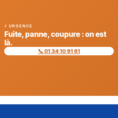
⚡ URGENCE
Fuite, panne, coupure : on est
là.
📞 01 34 10 91 61