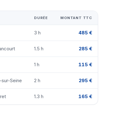
DURÉE
MONTANT TTC
3 h
485 €
ancourt
1.5 h
285 €
1 h
115 €
y-sur-Seine
2 h
295 €
ret
1.3 h
165 €