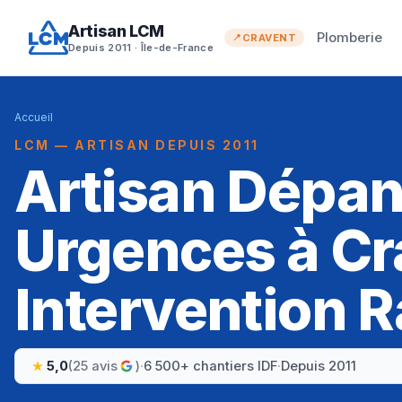
Artisan LCM
Plomberie
CRAVENT
Depuis 2011 · Île-de-France
Accueil
LCM — ARTISAN DEPUIS 2011
Artisan Dépa
Urgences à Cr
Intervention R
5,0
(25 avis
)
·
6 500+ chantiers IDF
·
Depuis 2011