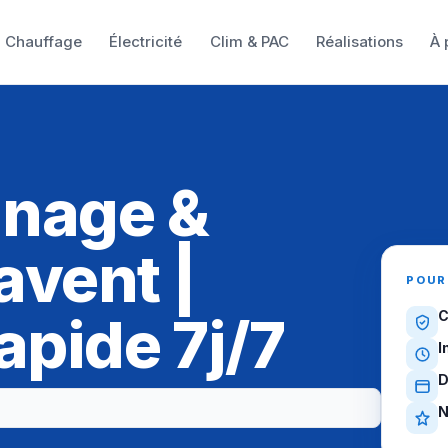
Chauffage
Électricité
Clim & PAC
Réalisations
À 
nnage &
avent |
POUR
apide 7j/7
C
I
D
N