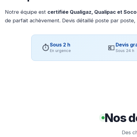
Notre équipe est
certifiée Qualigaz, Qualipac et Soc
de parfait achèvement. Devis détaillé poste par poste,
Sous 2 h
Devis gra
⏱
💶
En urgence
Sous 24 h
Nos d
Des ch