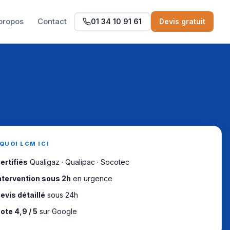
propos
Contact
01 34 10 91 61
Devis gratuit
QUOI LCM ICI
ertifiés
Qualigaz · Qualipac · Socotec
ntervention sous 2h
en urgence
evis détaillé
sous 24h
ote 4,9 / 5
sur Google