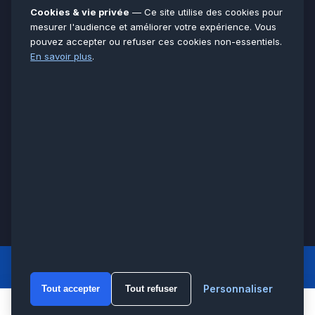
Essonne
91
Cookies & vie privée
— Ce site utilise des cookies pour
Seine-et-Marne
77
mesurer l'audience et améliorer votre expérience. Vous
pouvez accepter ou refuser ces cookies non-essentiels.
Voir toutes les villes →
En savoir plus
.
CERTIFICATIONS & ASSURANCES :
Qualigaz
Qualipac
n° 704841
Socotec
CAPEB
Décennale BPCE
PAIEMENT APRÈS INTERVENTION :
CB
Espèces
Chèque
Virement
© LCM 2026 · Artisan depuis 2011 · SARL au capital 7 800 €
284 rue d’Épinay, 95100 Argenteuil · SIREN 534 981 352 ·
RCS Pontoise · TVA FR65534981352
LCM
ACCUEIL PRINCIPAL
Personnaliser
Tout accepter
Tout refuser
WhatsA