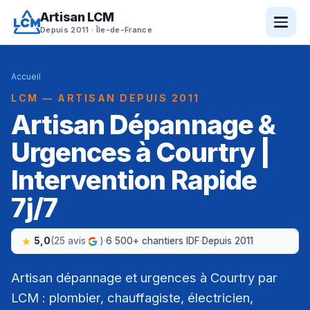
Artisan LCM
Depuis 2011 · Île-de-France
Accueil
LCM — ARTISAN DEPUIS 2011
Artisan Dépannage &
Urgences à Courtry |
Intervention Rapide
7j/7
5,0
(25 avis
)
·
6 500+ chantiers IDF
·
Depuis 2011
Artisan dépannage et urgences à Courtry par
LCM : plombier, chauffagiste, électricien,