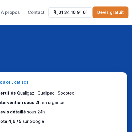
À propos
Contact
01 34 10 91 61
Devis gratuit
QUOI LCM ICI
ertifiés
Qualigaz · Qualipac · Socotec
ntervention sous 2h
en urgence
evis détaillé
sous 24h
ote 4,9 / 5
sur Google