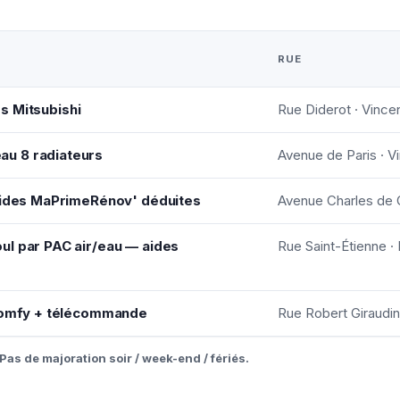
RUE
tés Mitsubishi
Rue Diderot · Vinc
u 8 radiateurs
Avenue de Paris · 
 aides MaPrimeRénov' déduites
Avenue Charles de G
ul par PAC air/eau — aides
Rue Saint-Étienne ·
 Somfy + télécommande
Rue Robert Giraudi
Pas de majoration soir / week-end / fériés.