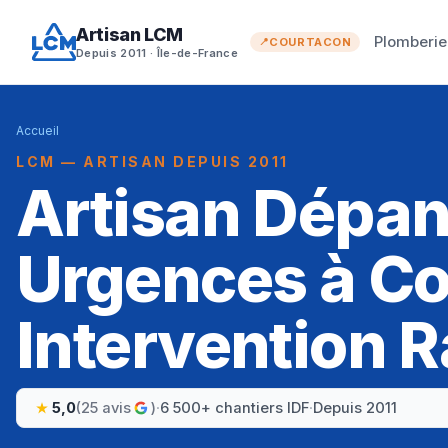
Artisan LCM
Plomberie
COURTACON
Depuis 2011 · Île-de-France
Accueil
LCM — ARTISAN DEPUIS 2011
Artisan Dépa
Urgences à Co
Intervention R
5,0
(25 avis
)
·
6 500+ chantiers IDF
·
Depuis 2011