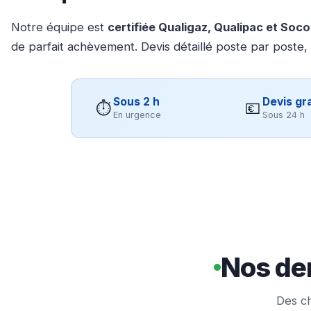
Notre équipe est
certifiée Qualigaz, Qualipac et Soc
de parfait achèvement. Devis détaillé poste par poste,
Sous 2 h
Devis gra
⏱
💶
En urgence
Sous 24 h
Nos der
Des ch