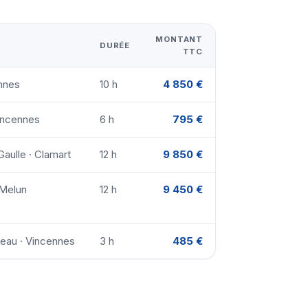
MONTANT
DURÉE
TTC
ennes
10 h
4 850 €
Vincennes
6 h
795 €
aulle · Clamart
12 h
9 850 €
 Melun
12 h
9 450 €
neau · Vincennes
3 h
485 €