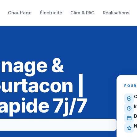
Chauffage
Électricité
Clim & PAC
Réalisations
nnage &
urtacon |
POUR
apide 7j/7
C
I
D
N