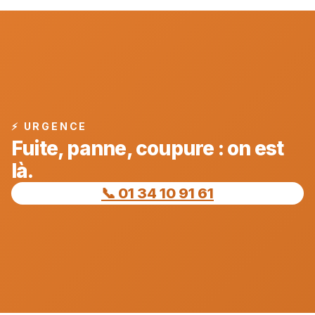
⚡ URGENCE
Fuite, panne, coupure : on est
là.
📞 01 34 10 91 61