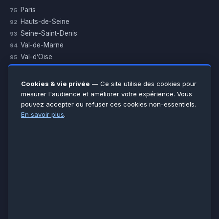
Paris
75
Hauts-de-Seine
92
Seine-Saint-Denis
93
Val-de-Marne
94
Val-d’Oise
95
Yvelines
78
Essonne
91
Cookies & vie privée
— Ce site utilise des cookies pour
Seine-et-Marne
77
mesurer l'audience et améliorer votre expérience. Vous
pouvez accepter ou refuser ces cookies non-essentiels.
Voir toutes les villes →
En savoir plus
.
CERTIFICATIONS & ASSURANCES :
Qualigaz
Qualipac
n° 704841
Socotec
CAPEB
Décennale BPCE
PAIEMENT APRÈS INTERVENTION :
CB
Espèces
Chèque
Virement
© LCM 2026 · Artisan depuis 2011 · SARL au capital 7 800 €
284 rue d’Épinay, 95100 Argenteuil · SIREN 534 981 352 ·