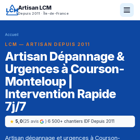
Artisan LCM
Depuis 2011 · Île-de-France
Accueil
LCM — ARTISAN DEPUIS 2011
Artisan Dépannage &
Urgences à Courson-
Monteloup |
Intervention Rapide
7j/7
5,0
(25 avis
)
·
6 500+ chantiers IDF
·
Depuis 2011
Artisan dépannage et urgences à Courson-