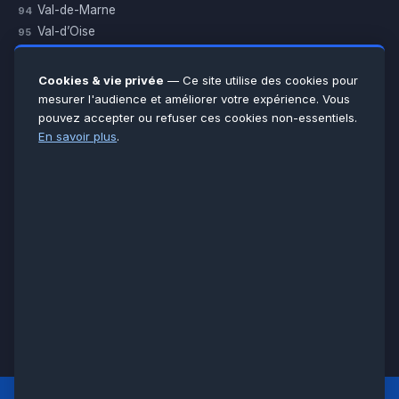
Val-de-Marne
94
Val-d’Oise
95
Yvelines
78
Essonne
91
Cookies & vie privée
— Ce site utilise des cookies pour
Seine-et-Marne
77
mesurer l'audience et améliorer votre expérience. Vous
pouvez accepter ou refuser ces cookies non-essentiels.
Voir toutes les villes →
En savoir plus
.
CERTIFICATIONS & ASSURANCES :
Qualigaz
Qualipac
n° 704841
Socotec
CAPEB
Décennale BPCE
PAIEMENT APRÈS INTERVENTION :
CB
Espèces
Chèque
Virement
© LCM 2026 · Artisan depuis 2011 · SARL au capital 7 800 €
284 rue d’Épinay, 95100 Argenteuil · SIREN 534 981 352 ·
RCS Pontoise · TVA FR65534981352