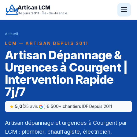
Artisan LCM
Depuis 2011 · Île-de-France
Accueil
LCM — ARTISAN DEPUIS 2011
Artisan Dépannage &
Urgences à Courgent |
Intervention Rapide
7j/7
5,0
(25 avis
)
·
6 500+ chantiers IDF
·
Depuis 2011
Artisan dépannage et urgences à Courgent par
LCM : plombier, chauffagiste, électricien,