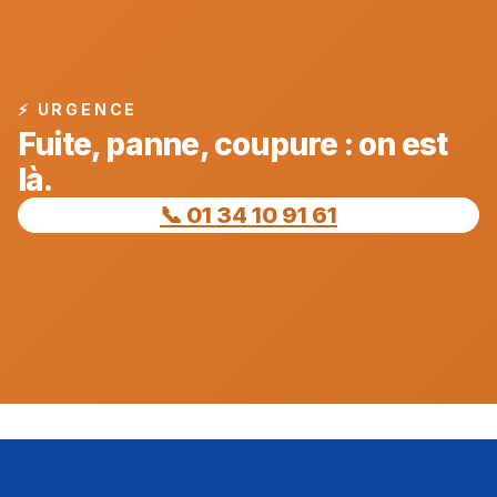
⚡ URGENCE
Fuite, panne, coupure : on est
là.
📞 01 34 10 91 61