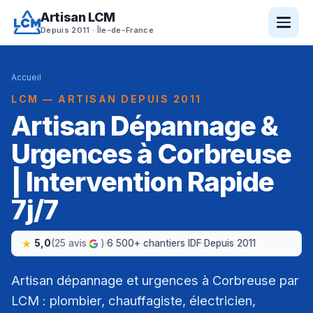
Artisan LCM
Depuis 2011 · Île-de-France
Accueil
LCM — ARTISAN DEPUIS 2011
Artisan Dépannage &
Urgences à Corbreuse
| Intervention Rapide
7j/7
5,0
(25 avis
)
·
6 500+ chantiers IDF
·
Depuis 2011
Artisan dépannage et urgences à Corbreuse par
LCM : plombier, chauffagiste, électricien,