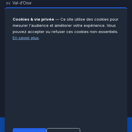
Val-d’Oise
95
Yvelines
78
Essonne
91
Cookies & vie privée
— Ce site utilise des cookies pour
Seine-et-Marne
77
mesurer l'audience et améliorer votre expérience. Vous
pouvez accepter ou refuser ces cookies non-essentiels.
Voir toutes les villes →
En savoir plus
.
CERTIFICATIONS & ASSURANCES :
Qualigaz
Qualipac
n° 704841
Socotec
CAPEB
Décennale BPCE
PAIEMENT APRÈS INTERVENTION :
CB
Espèces
Chèque
Virement
© LCM 2026 · Artisan depuis 2011 · SARL au capital 7 800 €
284 rue d’Épinay, 95100 Argenteuil · SIREN 534 981 352 ·
RCS Pontoise · TVA FR65534981352
LCM
ACCUEIL PRINCIPAL