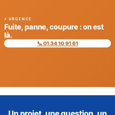
⚡ URGENCE
Fuite, panne, coupure : on est
là.
📞 01 34 10 91 61
Un projet, une question, un