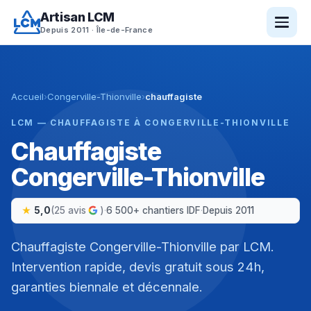
Aller
Artisan LCM
au
Depuis 2011 · Île-de-France
contenu
Accueil
›
Congerville-Thionville
›
chauffagiste
LCM — CHAUFFAGISTE À CONGERVILLE-THIONVILLE
Chauffagiste
Congerville-Thionville
5,0
(25 avis
)
·
6 500+ chantiers IDF
·
Depuis 2011
Chauffagiste Congerville-Thionville par LCM.
Intervention rapide, devis gratuit sous 24h,
garanties biennale et décennale.