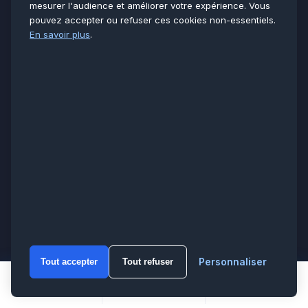
mesurer l'audience et améliorer votre expérience. Vous
6 500+ chantiers
pouvez accepter ou refuser ces cookies non-essentiels.
Réponse sous 2 h
En savoir plus
.
SERVICES
Plomberie
Chauffage
Électricité
Clim & PAC
Tarifs & devis
L’ENTREPRISE
À propos
Réalisations
Avis clients
Témoignages
Personnaliser
Tout accepter
Tout refuser
Blog & conseils
WhatsA
Solutions Pro / B2B
Appeler
WhatsApp
Devis