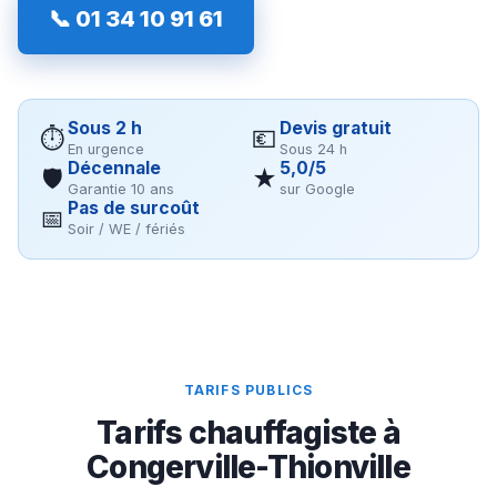
📞 01 34 10 91 61
Sous 2 h
Devis gratuit
⏱
💶
En urgence
Sous 24 h
Décennale
5,0/5
🛡
★
Garantie 10 ans
sur Google
Pas de surcoût
📅
Soir / WE / fériés
TARIFS PUBLICS
Tarifs chauffagiste à
Congerville-Thionville