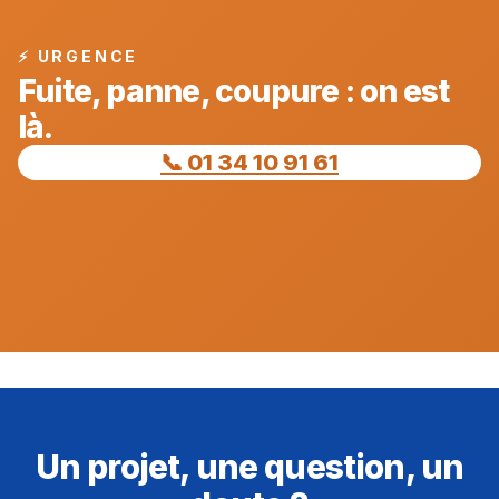
⚡ URGENCE
Fuite, panne, coupure : on est
là.
📞 01 34 10 91 61
Un projet, une question, un