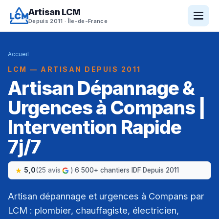
Artisan LCM
Depuis 2011 · Île-de-France
Accueil
LCM — ARTISAN DEPUIS 2011
Artisan Dépannage &
Urgences à Compans |
Intervention Rapide
7j/7
5,0
(25 avis
)
·
6 500+ chantiers IDF
·
Depuis 2011
Artisan dépannage et urgences à Compans par
LCM : plombier, chauffagiste, électricien,