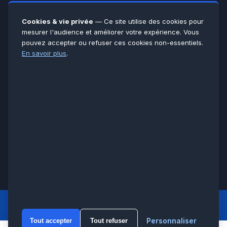
Yvelines
78
Essonne
91
Cookies & vie privée
— Ce site utilise des cookies pour
Seine-et-Marne
77
mesurer l'audience et améliorer votre expérience. Vous
pouvez accepter ou refuser ces cookies non-essentiels.
Voir toutes les villes →
En savoir plus
.
CERTIFICATIONS & ASSURANCES :
Qualigaz
Qualipac
n° 704841
Socotec
CAPEB
Décennale BPCE
PAIEMENT APRÈS INTERVENTION :
CB
Espèces
Chèque
Virement
© LCM 2026 · Artisan depuis 2011 · SARL au capital 7 800 €
284 rue d’Épinay, 95100 Argenteuil · SIREN 534 981 352 ·
RCS Pontoise · TVA FR65534981352
LCM
ACCUEIL PRINCIPAL
Personnaliser
Tout accepter
Tout refuser