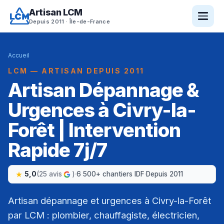
Artisan LCM
Depuis 2011 · Île-de-France
Accueil
LCM — ARTISAN DEPUIS 2011
Artisan Dépannage &
Urgences à Civry-la-
Forêt | Intervention
Rapide 7j/7
5,0
(25 avis
)
·
6 500+ chantiers IDF
·
Depuis 2011
Artisan dépannage et urgences à Civry-la-Forêt
par LCM : plombier, chauffagiste, électricien,