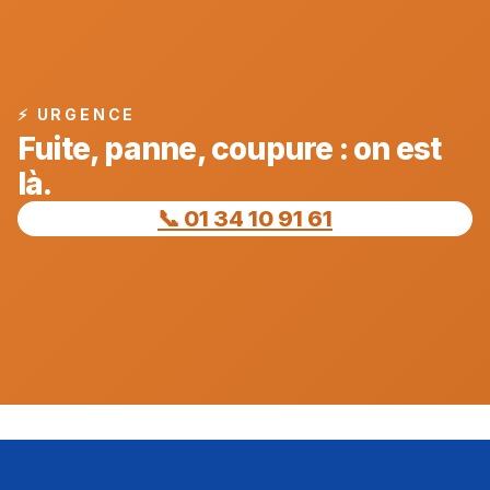
⚡ URGENCE
Fuite, panne, coupure : on est
là.
📞 01 34 10 91 61