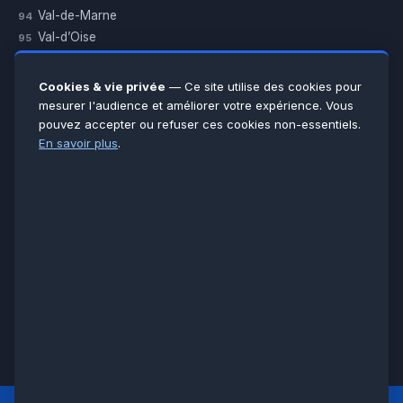
Val-de-Marne
94
Val-d’Oise
95
Yvelines
78
Essonne
91
Cookies & vie privée
— Ce site utilise des cookies pour
Seine-et-Marne
77
mesurer l'audience et améliorer votre expérience. Vous
pouvez accepter ou refuser ces cookies non-essentiels.
Voir toutes les villes →
En savoir plus
.
CERTIFICATIONS & ASSURANCES :
Qualigaz
Qualipac
n° 704841
Socotec
CAPEB
Décennale BPCE
PAIEMENT APRÈS INTERVENTION :
CB
Espèces
Chèque
Virement
© LCM 2026 · Artisan depuis 2011 · SARL au capital 7 800 €
284 rue d’Épinay, 95100 Argenteuil · SIREN 534 981 352 ·
RCS Pontoise · TVA FR65534981352