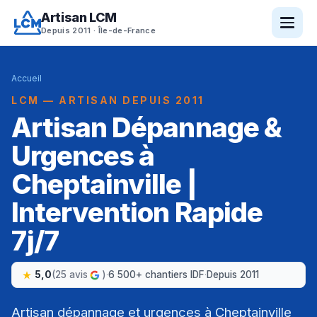
Artisan LCM
Depuis 2011 · Île-de-France
Accueil
LCM — ARTISAN DEPUIS 2011
Artisan Dépannage &
Urgences à
Cheptainville |
Intervention Rapide
7j/7
5,0
(25 avis
)
·
6 500+ chantiers IDF
·
Depuis 2011
Artisan dépannage et urgences à Cheptainville