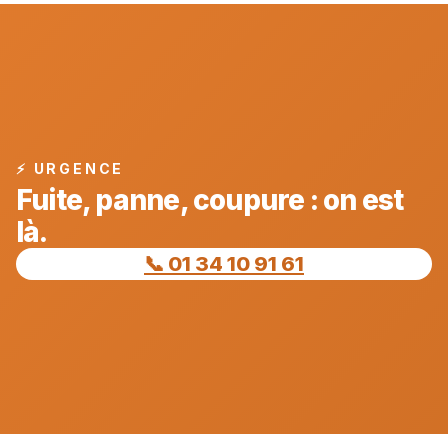
⚡ URGENCE
Fuite, panne, coupure : on est
là.
📞 01 34 10 91 61