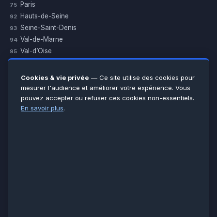
Paris
75
Hauts-de-Seine
92
Seine-Saint-Denis
93
Val-de-Marne
94
Val-d’Oise
95
Yvelines
78
Essonne
91
Cookies & vie privée
— Ce site utilise des cookies pour
Seine-et-Marne
77
mesurer l'audience et améliorer votre expérience. Vous
pouvez accepter ou refuser ces cookies non-essentiels.
Voir toutes les villes →
En savoir plus
.
CERTIFICATIONS & ASSURANCES :
Qualigaz
Qualipac
n° 704841
Socotec
CAPEB
Décennale BPCE
PAIEMENT APRÈS INTERVENTION :
CB
Espèces
Chèque
Virement
© LCM 2026 · Artisan depuis 2011 · SARL au capital 7 800 €
284 rue d’Épinay, 95100 Argenteuil · SIREN 534 981 352 ·