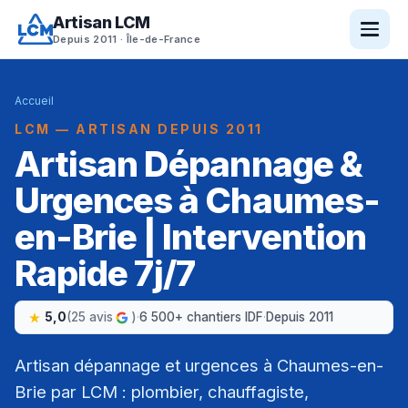
Artisan LCM
Depuis 2011 · Île-de-France
Accueil
LCM — ARTISAN DEPUIS 2011
Artisan Dépannage &
Urgences à Chaumes-
en-Brie | Intervention
Rapide 7j/7
5,0
(25 avis
)
·
6 500+ chantiers IDF
·
Depuis 2011
Artisan dépannage et urgences à Chaumes-en-
Brie par LCM : plombier, chauffagiste,