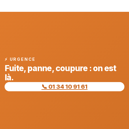
⚡ URGENCE
Fuite, panne, coupure : on est
là.
📞 01 34 10 91 61