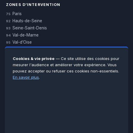
ZONES D’INTERVENTION
Paris
75
Hauts-de-Seine
92
Seine-Saint-Denis
93
Val-de-Marne
94
Val-d’Oise
95
Yvelines
78
Essonne
91
Cookies & vie privée
— Ce site utilise des cookies pour
Seine-et-Marne
77
mesurer l'audience et améliorer votre expérience. Vous
pouvez accepter ou refuser ces cookies non-essentiels.
Voir toutes les villes →
En savoir plus
.
CERTIFICATIONS & ASSURANCES :
Qualigaz
Qualipac
n° 704841
Socotec
CAPEB
Décennale BPCE
PAIEMENT APRÈS INTERVENTION :
CB
Espèces
Chèque
Virement
© LCM 2026 · Artisan depuis 2011 · SARL au capital 7 800 €