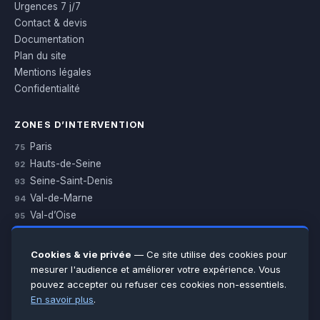
Urgences 7 j/7
Contact & devis
Documentation
Plan du site
Mentions légales
Confidentialité
ZONES D’INTERVENTION
Paris
75
Hauts-de-Seine
92
Seine-Saint-Denis
93
Val-de-Marne
94
Val-d’Oise
95
Yvelines
78
Essonne
91
Cookies & vie privée
— Ce site utilise des cookies pour
Seine-et-Marne
77
mesurer l'audience et améliorer votre expérience. Vous
pouvez accepter ou refuser ces cookies non-essentiels.
Voir toutes les villes →
En savoir plus
.