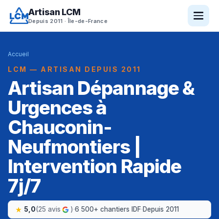
Artisan LCM
Depuis 2011 · Île-de-France
Accueil
LCM — ARTISAN DEPUIS 2011
Artisan Dépannage &
Urgences à
Chauconin-
Neufmontiers |
Intervention Rapide
7j/7
5,0
(25 avis
)
·
6 500+ chantiers IDF
·
Depuis 2011