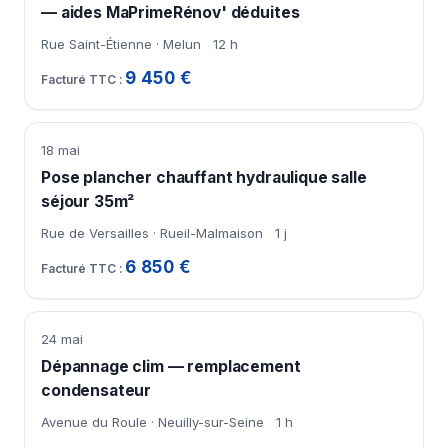
— aides MaPrimeRénov' déduites
Rue Saint-Étienne · Melun
12 h
9 450 €
18 mai
Pose plancher chauffant hydraulique salle
séjour 35m²
Rue de Versailles · Rueil-Malmaison
1 j
6 850 €
24 mai
Dépannage clim — remplacement
condensateur
Avenue du Roule · Neuilly-sur-Seine
1 h