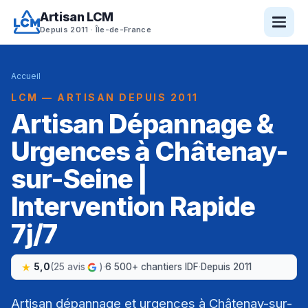
Artisan LCM
Depuis 2011 · Île-de-France
Accueil
LCM — ARTISAN DEPUIS 2011
Artisan Dépannage &
Urgences à Châtenay-
sur-Seine |
Intervention Rapide
7j/7
5,0
(25 avis
)
·
6 500+ chantiers IDF
·
Depuis 2011
Artisan dépannage et urgences à Châtenay-sur-