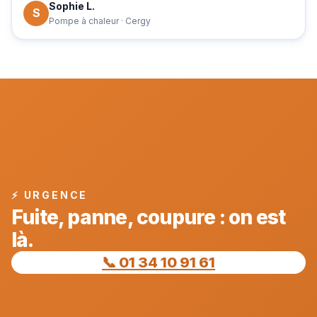
Sophie L.
S
Pompe à chaleur · Cergy
⚡ URGENCE
Fuite, panne, coupure : on est
là.
📞 01 34 10 91 61