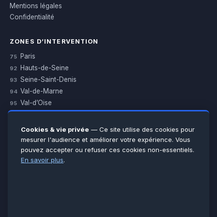
Mentions légales
Confidentialité
ZONES D’INTERVENTION
Paris
75
Hauts-de-Seine
92
Seine-Saint-Denis
93
Val-de-Marne
94
Val-d’Oise
95
Yvelines
78
Essonne
91
Cookies & vie privée
— Ce site utilise des cookies pour
Seine-et-Marne
77
mesurer l'audience et améliorer votre expérience. Vous
pouvez accepter ou refuser ces cookies non-essentiels.
Voir toutes les villes →
En savoir plus
.
CERTIFICATIONS & ASSURANCES :
Qualigaz
Qualipac
n° 704841
Socotec
CAPEB
Décennale BPCE
PAIEMENT APRÈS INTERVENTION :
CB
Espèces
Chèque