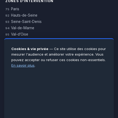
ZONES D’INTERVENTION
Paris
75
Hauts-de-Seine
92
Seine-Saint-Denis
93
Val-de-Marne
94
Val-d’Oise
95
Yvelines
78
Essonne
91
Cookies & vie privée
— Ce site utilise des cookies pour
Seine-et-Marne
77
mesurer l'audience et améliorer votre expérience. Vous
pouvez accepter ou refuser ces cookies non-essentiels.
Voir toutes les villes →
En savoir plus
.
CERTIFICATIONS & ASSURANCES :
Qualigaz
Qualipac
n° 704841
Socotec
CAPEB
Décennale BPCE
PAIEMENT APRÈS INTERVENTION :
CB
Espèces
Chèque
Virement
© LCM 2026 · Artisan depuis 2011 · SARL au capital 7 800 €