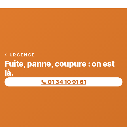
⚡ URGENCE
Fuite, panne, coupure : on est
là.
📞 01 34 10 91 61