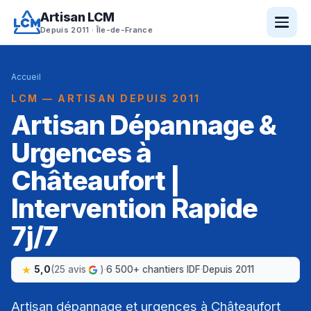
Artisan LCM
Depuis 2011 · Île-de-France
Accueil
LCM — ARTISAN DEPUIS 2011
Artisan Dépannage &
Urgences à
Châteaufort |
Intervention Rapide
7j/7
5,0
(25 avis
)
·
6 500+ chantiers IDF
·
Depuis 2011
Artisan dépannage et urgences à Châteaufort