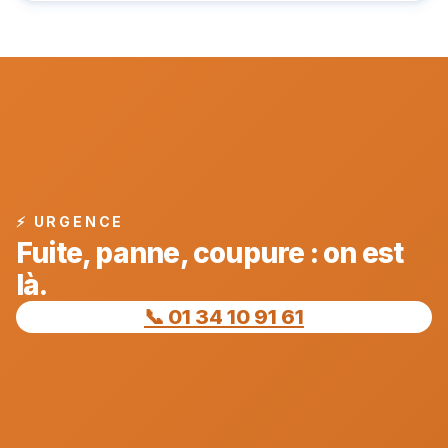
⚡ URGENCE
Fuite, panne, coupure : on est
là.
📞 01 34 10 91 61