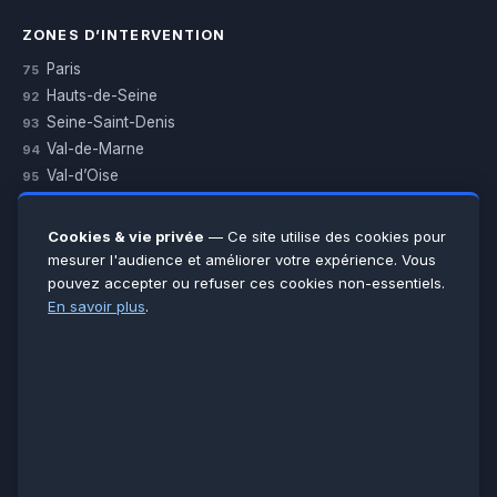
ZONES D’INTERVENTION
Paris
75
Hauts-de-Seine
92
Seine-Saint-Denis
93
Val-de-Marne
94
Val-d’Oise
95
Yvelines
78
Essonne
91
Cookies & vie privée
— Ce site utilise des cookies pour
Seine-et-Marne
77
mesurer l'audience et améliorer votre expérience. Vous
pouvez accepter ou refuser ces cookies non-essentiels.
Voir toutes les villes →
En savoir plus
.
CERTIFICATIONS & ASSURANCES :
Qualigaz
Qualipac
n° 704841
Socotec
CAPEB
Décennale BPCE
PAIEMENT APRÈS INTERVENTION :
CB
Espèces
Chèque
Virement