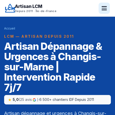
Artisan LCM
Depuis 2011 · Île-de-France
Accueil
LCM — ARTISAN DEPUIS 2011
Artisan Dépannage &
Urgences à Changis-
sur-Marne |
Intervention Rapide
7j/7
5,0
(25 avis
)
·
6 500+ chantiers IDF
·
Depuis 2011
Artisan dépannage et urgences à Changis-sur-