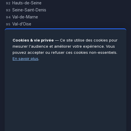
Hauts-de-Seine
92
Seine-Saint-Denis
93
Val-de-Marne
94
Val-d’Oise
95
Yvelines
78
Essonne
91
Cookies & vie privée
— Ce site utilise des cookies pour
Seine-et-Marne
77
mesurer l'audience et améliorer votre expérience. Vous
pouvez accepter ou refuser ces cookies non-essentiels.
Voir toutes les villes →
En savoir plus
.
CERTIFICATIONS & ASSURANCES :
Qualigaz
Qualipac
n° 704841
Socotec
CAPEB
Décennale BPCE
PAIEMENT APRÈS INTERVENTION :
CB
Espèces
Chèque
Virement
© LCM 2026 · Artisan depuis 2011 · SARL au capital 7 800 €
284 rue d’Épinay, 95100 Argenteuil · SIREN 534 981 352 ·
RCS Pontoise · TVA FR65534981352