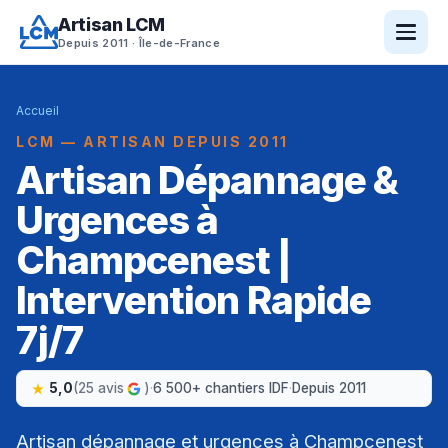
Artisan LCM
Depuis 2011 · Île-de-France
Accueil
LCM — ARTISAN DEPUIS 2011
Artisan Dépannage &
Urgences à
Champcenest |
Intervention Rapide
7j/7
5,0
(25 avis
)
·
6 500+ chantiers IDF
·
Depuis 2011
Artisan dépannage et urgences à Champcenest