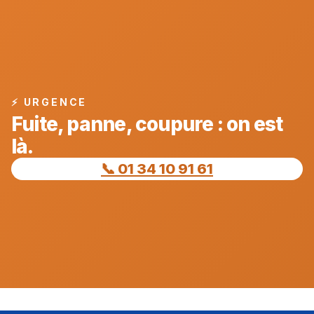
⚡ URGENCE
Fuite, panne, coupure : on est
là.
📞 01 34 10 91 61