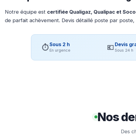
Notre équipe est
certifiée Qualigaz, Qualipac et Soc
de parfait achèvement. Devis détaillé poste par poste,
Sous 2 h
Devis gra
⏱
💶
En urgence
Sous 24 h
Nos de
Des ch