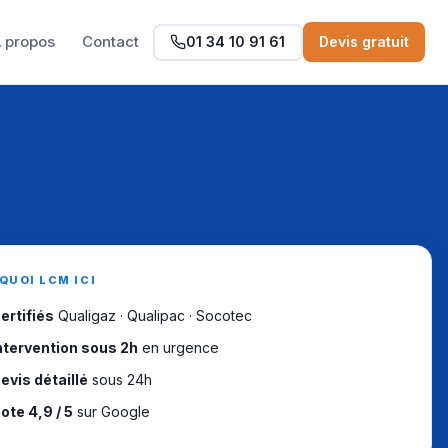
 propos
Contact
01 34 10 91 61
Devis gratuit
QUOI LCM ICI
ertifiés
Qualigaz · Qualipac · Socotec
ntervention sous 2h
en urgence
evis détaillé
sous 24h
ote 4,9 / 5
sur Google