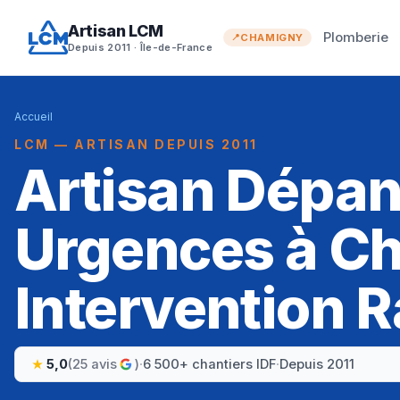
Artisan LCM
Plomberie
CHAMIGNY
Depuis 2011 · Île-de-France
Accueil
LCM — ARTISAN DEPUIS 2011
Artisan Dépa
Urgences à C
Intervention R
5,0
(25 avis
)
·
6 500+ chantiers IDF
·
Depuis 2011