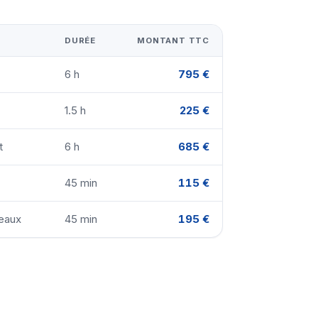
DURÉE
MONTANT TTC
6 h
795 €
1.5 h
225 €
t
6 h
685 €
45 min
115 €
teaux
45 min
195 €