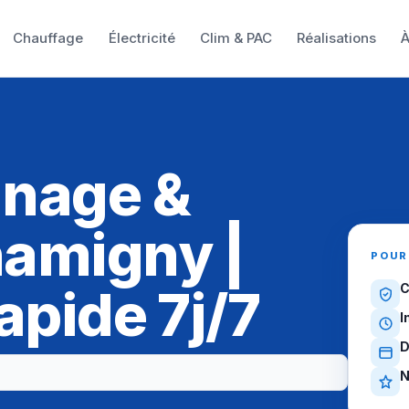
Chauffage
Électricité
Clim & PAC
Réalisations
À
nnage &
hamigny |
POUR
apide 7j/7
C
I
D
N