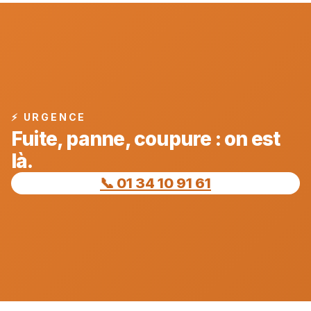
⚡ URGENCE
Fuite, panne, coupure : on est
là.
📞 01 34 10 91 61