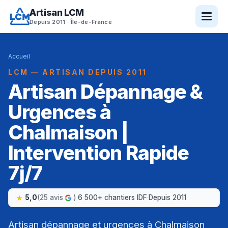
Artisan LCM
Depuis 2011 · Île-de-France
Accueil
LCM — ARTISAN DEPUIS 2011
Artisan Dépannage &
Urgences à
Chalmaison |
Intervention Rapide
7j/7
5,0
(25 avis
)
·
6 500+ chantiers IDF
·
Depuis 2011
Artisan dépannage et urgences à Chalmaison