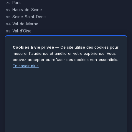
Paris
75
Hauts-de-Seine
92
Seine-Saint-Denis
93
Val-de-Marne
94
Val-d’Oise
95
Yvelines
78
Essonne
91
Cookies & vie privée
— Ce site utilise des cookies pour
Seine-et-Marne
77
mesurer l'audience et améliorer votre expérience. Vous
pouvez accepter ou refuser ces cookies non-essentiels.
Voir toutes les villes →
En savoir plus
.
CERTIFICATIONS & ASSURANCES :
Qualigaz
Qualipac
n° 704841
Socotec
CAPEB
Décennale BPCE
PAIEMENT APRÈS INTERVENTION :
CB
Espèces
Chèque
Virement
© LCM 2026 · Artisan depuis 2011 · SARL au capital 7 800 €
284 rue d’Épinay, 95100 Argenteuil · SIREN 534 981 352 ·