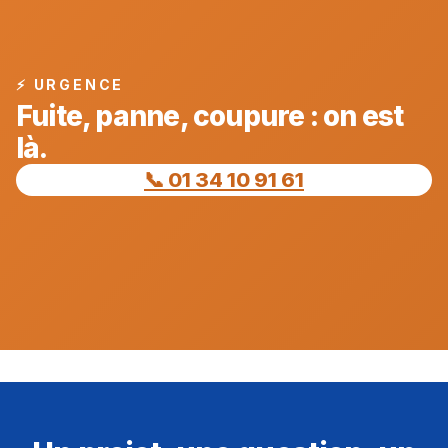
⚡ URGENCE
Fuite, panne, coupure : on est
là.
📞 01 34 10 91 61