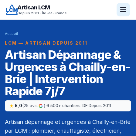
Artisan LCM
Depuis 2011 · Île-de-France
Accueil
LCM — ARTISAN DEPUIS 2011
Artisan Dépannage &
Urgences à Chailly-en-
Brie | Intervention
Rapide 7j/7
5,0
(25 avis
)
·
6 500+ chantiers IDF
·
Depuis 2011
Artisan dépannage et urgences à Chailly-en-Brie
par LCM : plombier, chauffagiste, électricien,