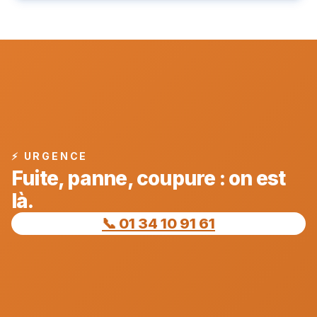
⚡ URGENCE
Fuite, panne, coupure : on est
là.
📞 01 34 10 91 61