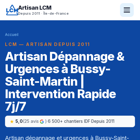
Artisan LCM
Depuis 2011 · Île-de-France
Accueil
LCM — ARTISAN DEPUIS 2011
Artisan Dépannage &
Urgences à Bussy-
Saint-Martin |
Intervention Rapide
7j/7
5,0
(25 avis
)
·
6 500+ chantiers IDF
·
Depuis 2011
Artisan dépannage et urgences à Bussy-Saint-