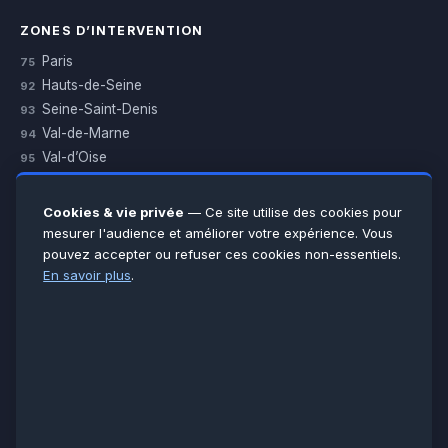
ZONES D’INTERVENTION
Paris
75
Hauts-de-Seine
92
Seine-Saint-Denis
93
Val-de-Marne
94
Val-d’Oise
95
Yvelines
78
Essonne
91
Cookies & vie privée
— Ce site utilise des cookies pour
Seine-et-Marne
77
mesurer l'audience et améliorer votre expérience. Vous
pouvez accepter ou refuser ces cookies non-essentiels.
Voir toutes les villes →
En savoir plus
.
CERTIFICATIONS & ASSURANCES :
Qualigaz
Qualipac
n° 704841
Socotec
CAPEB
Décennale BPCE
PAIEMENT APRÈS INTERVENTION :
CB
Espèces
Chèque
Virement