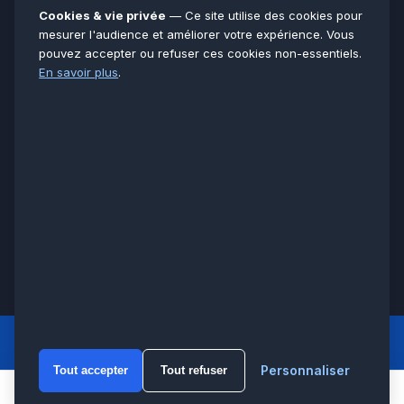
Essonne
91
Cookies & vie privée
— Ce site utilise des cookies pour
Seine-et-Marne
77
mesurer l'audience et améliorer votre expérience. Vous
pouvez accepter ou refuser ces cookies non-essentiels.
Voir toutes les villes →
En savoir plus
.
CERTIFICATIONS & ASSURANCES :
Qualigaz
Qualipac
n° 704841
Socotec
CAPEB
Décennale BPCE
PAIEMENT APRÈS INTERVENTION :
CB
Espèces
Chèque
Virement
© LCM 2026 · Artisan depuis 2011 · SARL au capital 7 800 €
284 rue d’Épinay, 95100 Argenteuil · SIREN 534 981 352 ·
RCS Pontoise · TVA FR65534981352
LCM
ACCUEIL PRINCIPAL
Personnaliser
Tout accepter
Tout refuser
WhatsA