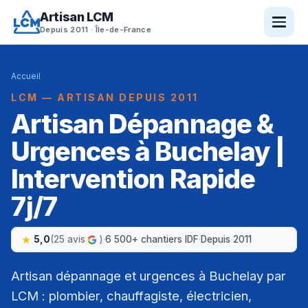
Artisan LCM
Depuis 2011 · Île-de-France
Accueil
LCM — ARTISAN DEPUIS 2011
Artisan Dépannage &
Urgences à Buchelay |
Intervention Rapide
7j/7
5,0
(25 avis
)
·
6 500+ chantiers IDF
·
Depuis 2011
Artisan dépannage et urgences à Buchelay par
LCM : plombier, chauffagiste, électricien,