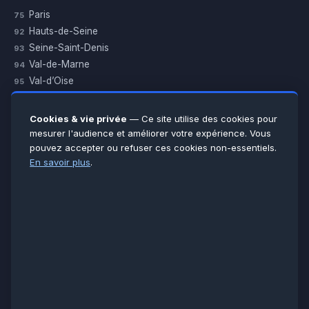
Paris
75
Hauts-de-Seine
92
Seine-Saint-Denis
93
Val-de-Marne
94
Val-d’Oise
95
Yvelines
78
Essonne
91
Cookies & vie privée
— Ce site utilise des cookies pour
Seine-et-Marne
77
mesurer l'audience et améliorer votre expérience. Vous
pouvez accepter ou refuser ces cookies non-essentiels.
Voir toutes les villes →
En savoir plus
.
CERTIFICATIONS & ASSURANCES :
Qualigaz
Qualipac
n° 704841
Socotec
CAPEB
Décennale BPCE
PAIEMENT APRÈS INTERVENTION :
CB
Espèces
Chèque
Virement
© LCM 2026 · Artisan depuis 2011 · SARL au capital 7 800 €
284 rue d’Épinay, 95100 Argenteuil · SIREN 534 981 352 ·