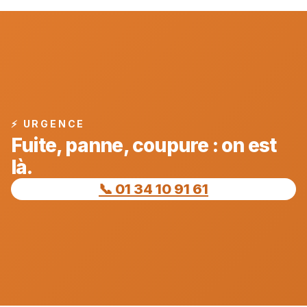
⚡ URGENCE
Fuite, panne, coupure : on est
là.
📞 01 34 10 91 61