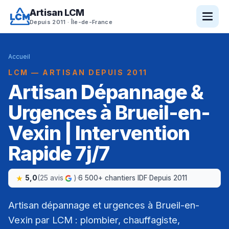
Artisan LCM
Depuis 2011 · Île-de-France
Accueil
LCM — ARTISAN DEPUIS 2011
Artisan Dépannage &
Urgences à Brueil-en-
Vexin | Intervention
Rapide 7j/7
5,0
(25 avis
)
·
6 500+ chantiers IDF
·
Depuis 2011
Artisan dépannage et urgences à Brueil-en-
Vexin par LCM : plombier, chauffagiste,