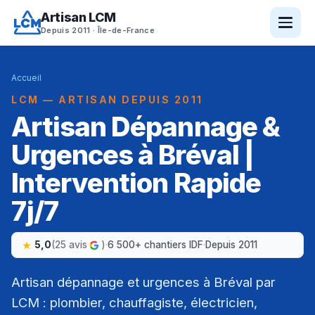
Artisan LCM
Depuis 2011 · Île-de-France
Accueil
LCM — ARTISAN DEPUIS 2011
Artisan Dépannage &
Urgences à Bréval |
Intervention Rapide
7j/7
5,0
(25 avis
)
·
6 500+ chantiers IDF
·
Depuis 2011
Artisan dépannage et urgences à Bréval par
LCM : plombier, chauffagiste, électricien,