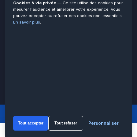
Essonne
91
Cookies & vie privée
— Ce site utilise des cookies pour
Seine-et-Marne
77
mesurer l'audience et améliorer votre expérience. Vous
pouvez accepter ou refuser ces cookies non-essentiels.
Voir toutes les villes →
En savoir plus
.
CERTIFICATIONS & ASSURANCES :
Qualigaz
Qualipac
n° 704841
Socotec
CAPEB
Décennale BPCE
PAIEMENT APRÈS INTERVENTION :
CB
Espèces
Chèque
Virement
© LCM 2026 · Artisan depuis 2011 · SARL au capital 7 800 €
284 rue d’Épinay, 95100 Argenteuil · SIREN 534 981 352 ·
RCS Pontoise · TVA FR65534981352
LCM
ACCUEIL PRINCIPAL
Personnaliser
Tout accepter
Tout refuser
WhatsA
Appeler
WhatsApp
Devis