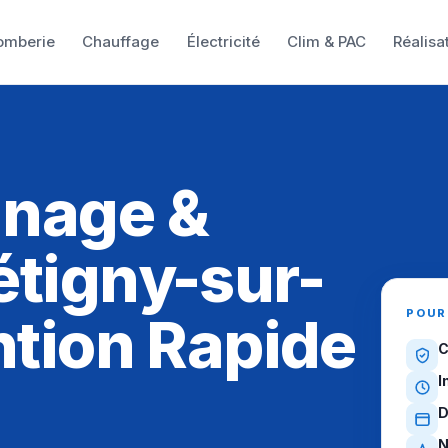
omberie
Chauffage
Électricité
Clim & PAC
Réalisa
nnage &
étigny-sur-
POUR
ntion Rapide
C
I
D
N