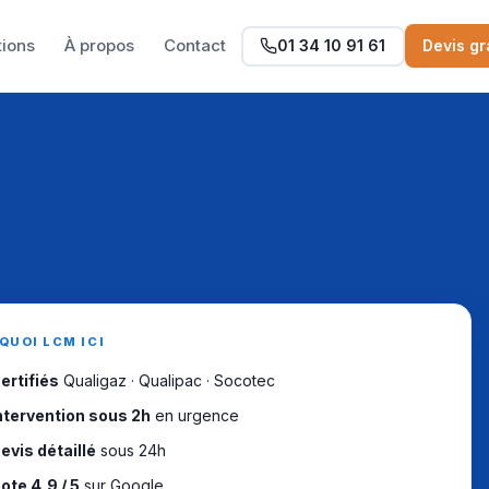
tions
À propos
Contact
01 34 10 91 61
Devis gr
QUOI LCM ICI
ertifiés
Qualigaz · Qualipac · Socotec
ntervention sous 2h
en urgence
evis détaillé
sous 24h
ote 4,9 / 5
sur Google