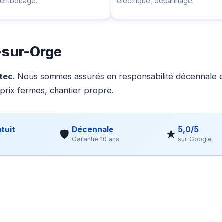
ésembouage.
électrique, dépannage.
-sur-Orge
otec
. Nous sommes assurés en responsabilité décennale et
 prix fermes, chantier propre.
tuit
Décennale
5,0/5
🛡
★
Garantie 10 ans
sur Google