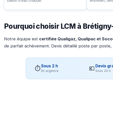
ballon d’eau chaude.
entretien, d
Pourquoi choisir LCM à Brétigny
Notre équipe est
certifiée Qualigaz, Qualipac et Soc
de parfait achèvement. Devis détaillé poste par poste,
Sous 2 h
Devis gra
⏱
💶
En urgence
Sous 24 h