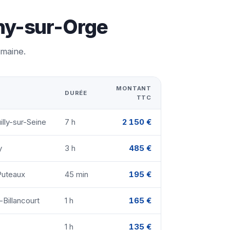
gny-sur-Orge
emaine.
MONTANT
DURÉE
TTC
lly-sur-Seine
7 h
2 150 €
y
3 h
485 €
Puteaux
45 min
195 €
-Billancourt
1 h
165 €
1 h
135 €