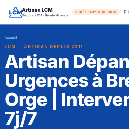
Artisan LCM
Pl
BRÉTIGNY-SUR-ORGE
Depuis 2011 · Île-de-France
Accueil
LCM — ARTISAN DEPUIS 2011
Artisan Dépa
Urgences à Br
Orge | Interve
7j/7