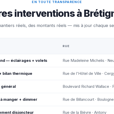
EN TOUTE TRANSPARENCE
res interventions à Bréti
antiers réels, des montants réels — mis à jour chaque s
RUE
and — éclairages + volets
Rue Madeleine Michelis · Neui
+ bilan thermique
Rue de l'Hôtel de Ville · Cerg
 général
Boulevard Richard Wallace · 
le à manger + dimmer
Rue de Billancourt · Boulogne
ement disjoncteur
Rue de la Bièvre · Antony